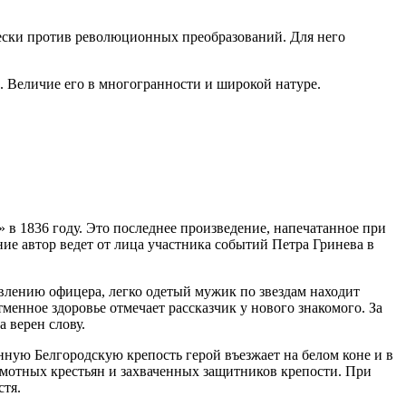
чески против революционных преобразований. Для него
. Величие его в многогранности и широкой натуре.
 в 1836 году. Это последнее произведение, напечатанное при
ние автор ведет от лица участника событий Петра Гринева в
ивлению офицера, легко одетый мужик по звездам находит
менное здоровье отмечает рассказчик у нового знакомого. За
а верен слову.
нную Белгородскую крепость герой въезжает на белом коне и в
амотных крестьян и захваченных защитников крепости. При
стя.