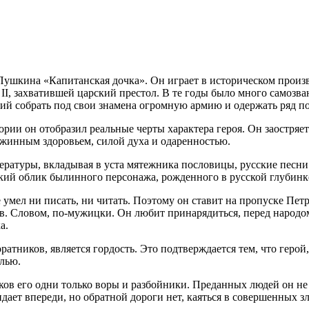
 Пушкина «Капитанская дочка». Он играет в историческом произ
II, захватившей царский престол. В те годы было много самозва
й собрать под свои знамена огромную армию и одержать ряд по
рии он отобразил реальные черты характера героя. Он заостряет
южинным здоровьем, силой духа и одаренностью.
тературы, вкладывая в уста мятежника пословицы, русские песн
акий облик былинного персонажа, рожденного в русской глубинк
 умел ни писать, ни читать. Поэтому он ставит на пропуске Пет
ов. Словом, по-мужицки. Он любит принарядиться, перед народом
а.
тников, является гордость. Это подтверждается тем, что герой, 
алью.
ов его одни только воры и разбойники. Преданных людей он не
дает впереди, но обратной дороги нет, каяться в совершенных з