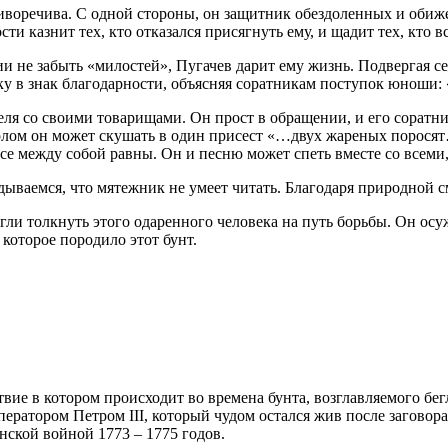
тиворечива. С одной стороны, он защитник обездоленных и оби
и казнит тех, кто отказался присягнуть ему, и щадит тех, кто вс
и не забыть «милостей», Пугачев дарит ему жизнь. Подвергая се
ку в знак благодарности, объясняя соратникам поступок юноши:
я со своими товарищами. Он прост в обращении, и его соратник
толом он может скушать в один присест «…двух жареных поросят…
се между собой равны. Он и песню может спеть вместе со всеми, 
ываемся, что мятежник не умеет читать. Благодаря природной с
могли толкнуть этого одаренного человека на путь борьбы. Он ос
 которое породило этот бунт.
вие в котором происходит во времена бунта, возглавляемого бе
ператором Петром III, который чудом остался жив после загово
нской войной 1773 – 1775 годов.