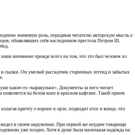
ведении значимую роль, передавая читателю авторскую мысль о
нцев, объявлявших себя наследником престола Петром III.
бед.
 наше внимание прежде всего на том, что это был человек из
и и сказки. Он умелый рассказчик старинных легенд и забытых
е.
руше какие-то «каракульки». Документы за него читает
 появляется на белом коне в красном кафтане. Такой прием
излагая причту о вороне и орле, подводит итог в конце, что
 видел в своем окружении. При первой же неудаче товарищи
лодеяниях уже поздно. Хотя в душе была маленькая надежда на