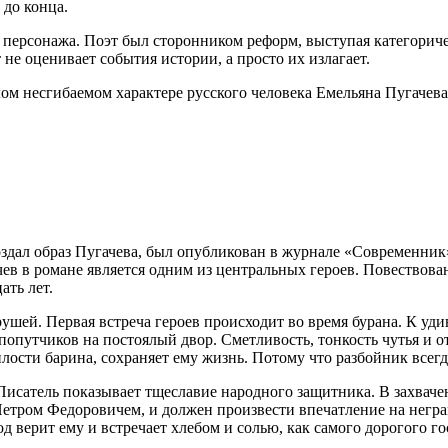
 до конца.
го персонажа. Поэт был сторонником реформ, выступая категори
не оценивает события истории, а просто их излагает.
лом несгибаемом характере русского человека Емельяна Пугачева
здал образ Пугачева, был опубликован в журнале «Современник»
чев в романе является одним из центральных героев. Повествова
ть лет.
рушей. Первая встреча героев происходит во время бурана. К уд
опутчиков на постоялый двор. Сметливость, тонкость чутья и от
илости барина, сохраняет ему жизнь. Потому что разбойник всегд
Писатель показывает тщеславие народного защитника. В захваче
м Петром Федоровичем, и должен произвести впечатление на негр
д верит ему и встречает хлебом и солью, как самого дорогого го