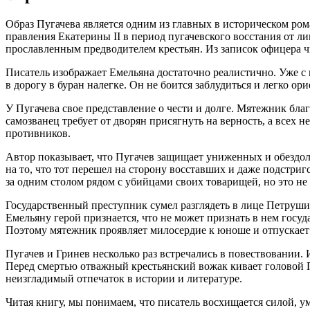
Образ Пугачева является одним из главных в историческом ром
правления Екатерины II в период пугачевского восстания от л
прославленным предводителем крестьян. Из записок офицера чи
Писатель изображает Емельяна достаточно реалистично. Уже с 
в дорогу в буран налегке. Он не боится заблудиться и легко о
У Пугачева свое представление о чести и долге. Мятежник благ
самозванец требует от дворян присягнуть на верность, а всех н
противников.
Автор показывает, что Пугачев защищает униженных и обездо
на то, что тот перешел на сторону восставших и даже подстри
за одним столом рядом с убийцами своих товарищей, но это не 
Государственный преступник сумел разглядеть в лице Петруши 
Емельяну герой признается, что не может признать в нем госу
Поэтому мятежник проявляет милосердие к юноше и отпускает 
Пугачев и Гринев несколько раз встречались в повествовании.
Перед смертью отважный крестьянский вожак кивает головой П
неизгладимый отпечаток в истории и литературе.
Читая книгу, мы понимаем, что писатель восхищается силой, у