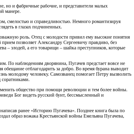
не, но и фабричные рабочие, и представители малых
ой манере.
вом, смелостью и справедливостью. Немного романтизируя
глядеть в глазах подчиненных.
аловажную роль. Отец с молодости привил ему высокие понятия
й прием позволяет Александру Сергеевичу правдиво, без
ева – злодей, а его товарищи – шайка преступников, которые
гим. По наблюдениям дворянина, Пугачев предстает вовсе не
я обещание отблагодарить за добро. Во время бурана выводит
жизнь молодому человеку. Самозванец помогает Петру вызволить
 соратниками.
 изменить общество при помощи революции и тем более войны.
иведи Бог видеть русский бунт, бессмысленный и
 написав ранее «Историю Пугачева». Позднее книга была по
здал образ вожака Крестьянской войны Емельяна Пугачева,