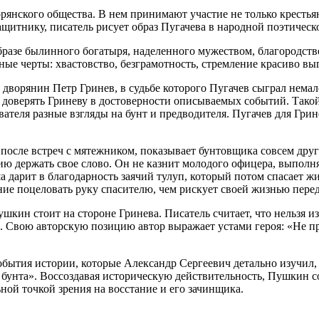
рянского общества. В нем принимают участие не только крестья
ащитнику, писатель рисует образ Пугачева в народной поэтическ
образе былинного богатыря, наделенного мужеством, благородст
ные черты: хвастовство, безграмотность, стремление красиво вы
й дворянин Петр Гринев, в судьбе которого Пугачев сыграл нем
т доверять Гриневу в достоверности описываемых событий. Тако
вателя разные взгляды на бунт и предводителя. Пугачев для Грин
 после встреч с мятежником, показывает бунтовщика совсем дру
ю держать свое слово. Он не казнит молодого офицера, выполня
а дарит в благодарность заячий тулуп, который потом спасает 
 поцеловать руку спасителю, чем рискует своей жизнью перед
ушкин стоит на стороне Гринева. Писатель считает, что нельзя
 Свою авторскую позицию автор выражает устами героя: «Не пр
обытия истории, которые Александр Сергеевич детально изучил,
унта». Воссоздавая историческую действительность, Пушкин со
ной точкой зрения на восстание и его зачинщика.