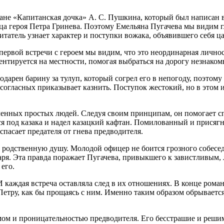
ане «Капитанская дочка» А. С. Пушкина, который был написан в 
ица героя Петра Гринева. Поэтому Емельяна Пугачева мы видим г
татель узнает характер и поступки вожака, объявившего себя ца
первой встречи с героем мы видим, что это неординарная лично
риентируется на местности, помогая выбраться на дорогу незнако
одарен барину за тулуп, который согрел его в непогоду, поэтом
есогласных приказывает казнить. Поступок жестокий, но в этом и
ленных простых людей. Следуя своим принципам, он помогает с
гся под казака и надел казацкий кафтан. Помилованный и присяг
спасает предателя от гнева предводителя.
родственную душу. Молодой офицер не боится грозного собеседни
даря. Эта правда поражает Пугачева, привыкшего к завистливым
его.
 И каждая встреча оставляла след в их отношениях. В конце ро
етру, как бы прощаясь с ним. Именно таким образом обрывается
мом и проницательностью предводителя. Его бесстрашие и решим