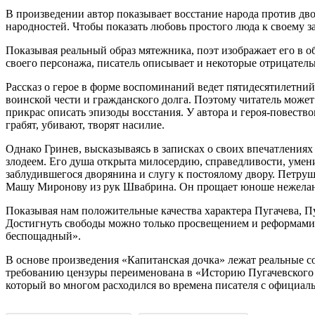
В произведении автор показывает восстание народа против дво
народностей. Чтобы показать любовь простого люда к своему з
Показывая реальный образ мятежника, поэт изображает его в 
своего персонажа, писатель описывает и некоторые отрицатель
Рассказ о герое в форме воспоминаний ведет пятидесятилетни
воинской чести и гражданского долга. Поэтому читатель може
прикрас описать эпизоды восстания. У автора и героя-повество
грабят, убивают, творят насилие.
Однако Гринев, высказываясь в записках о своих впечатлениях
злодеем. Его душа открыта милосердию, справедливости, умени
заблудившегося дворянина и слугу к постоялому двору. Петруш
Машу Миронову из рук Швабрина. Он прощает юноше нежелание
Показывая нам положительные качества характера Пугачева, П
Достигнуть свободы можно только просвещением и реформами.
беспощадный».
В основе произведения «Капитанская дочка» лежат реальные с
требованию цензуры переименована в «Историю Пугачевского б
который во многом расходился во времена писателя с официаль