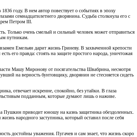
1836 году. В нем автор повествует о событиях в эпоху
лазами семнадцатилетнего дворянина. Судьба столкнула его с
рем Петром III.
сть. Только очень смелый и сильный человек может отправиться
мым путникам.
у взамен Емельян дарит жизнь Гриневу. В захваченной крепости
 есть его правда: стоять на защите простого народа, уничтожая
пасти Машу Миронову от посягательства Швабрина, несмотря
нувший на верность бунтовщику, дворянин не стесняется сидеть
ка, отвечает искренне, спокойно, без утайки. В глаза
, льстивым подданным, которые думают лишь о наживе.
мана Пушкин приводит юношу на казнь защитника обездоленных.
 жизнь народного заступника, который оставил после себя
ость достойны уважения. Пугачев и сам знает, что жизнь скоро