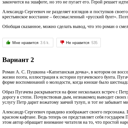
закончится на эшафоте, но это не пугает его. Герой решает идти
Александр Сергеевич не разделяет взглядов и поступков свое
крестьянское восстание – бессмысленный «русский бунт». Поэт 
Обобщая сказанное, можно сделать вывод, что это роман о сме
Мне нравится
Не нравится
3.6 k.
535
Вариант 2
Роман А. С. Пушкина «Капитанская дочка», в котором он воссо
жизни поэта, иллюстрация к истории пугачевского бунта. Пуга
форме воспоминаний о молодости, когда юноше было шестнадца
Образ Пугачева раскрывается на фоне нескольких встреч с Пет
дорогу в степи. Почувствовав дым, незнакомец выводит своих п
услугу Петр дарит вожатому заячий тулуп, и тот не забывает м
Александр Сергеевич правдиво изображает своего персонажа. 
красном кафтане. Ведь теперь он представляет себя государе
этом автор обращает внимание читателя на то, что простой наро