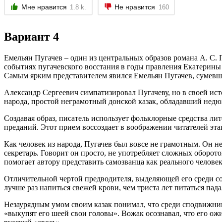
Мне нравится
Не нравится
1.8 k.
160
Вариант 4
Емельян Пугачев – один из центральных образов романа А. С.
событиях пугачевского восстания в годы правления Екатерины 
Самым ярким представителем явился Емельян Пугачев, сумевши
Александр Сергеевич симпатизировал Пугачеву, но в своей исто
народа, простой неграмотный донской казак, обладавший нед
Создавая образ, писатель использует фольклорные средства ли
преданий. Этот прием воссоздает в воображении читателей эт
Как человек из народа, Пугачев был вовсе не грамотным. Он не
секретарь. Говорит он просто, не употребляет сложных оборот
помогает автору представить самозванца как реального человек
Отличительной чертой предводителя, выделяющей его среди сора
лучше раз напиться свежей крови, чем триста лет питаться пад
Незаурядным умом своим казак понимал, что среди сподвижник
«выкупят его шеей свои головы». Вожак осознавал, что его ожи