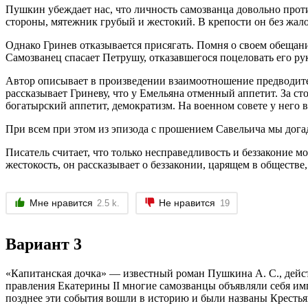
Пушкин убеждает нас, что личность самозванца довольно про
стороны, мятежник грубый и жестокий. В крепости он без жалост
Однако Гринев отказывается присягать. Помня о своем обещани
Самозванец спасает Петрушу, отказавшегося поцеловать его ру
Автор описывает в произведении взаимоотношение предводител
рассказывает Гриневу, что у Емельяна отменный аппетит. За с
богатырский аппетит, демократизм. На военном совете у него в
При всем при этом из эпизода с прошением Савельича мы догад
Писатель считает, что только несправедливость и беззаконие 
жестокость, он рассказывает о беззаконии, царящем в обществе,
Мне нравится
Не нравится
2.5 k.
19
Вариант 3
«Капитанская дочка» — известный роман Пушкина А. С., дейст
правления Екатерины II многие самозванцы объявляли себя им
позднее эти события вошли в историю и были названы Крестья