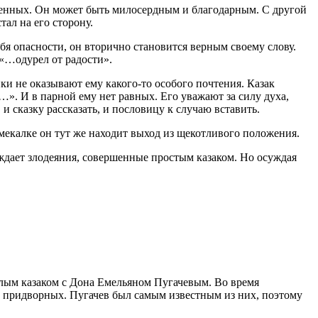
женных. Он может быть милосердным и благодарным. С другой
тал на его сторону.
бя опасности, он вторично становится верным своему слову.
 «…одурел от радости».
и не оказывают ему какого-то особого почтения. Казак
». И в парной ему нет равных. Его уважают за силу духа,
и сказку рассказать, и пословицу к случаю вставить.
мекалке он тут же находит выход из щекотливого положения.
уждает злодеяния, совершенные простым казаком. Но осуждая
глым казаком с Дона Емельяном Пугачевым. Во время
ра придворных. Пугачев был самым известным из них, поэтому