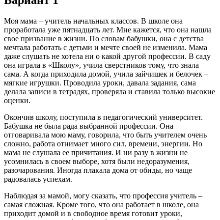
Моя мама – учитель начальных классов. В школе она
проработала уже пятнадцать лет. Мне кажется, что она нашла
свое призвание в жизни. По словам бабушки, она с детства
мечтала работать с детьми и мечте своей не изменила. Мама
даже слушать не хотела ни о какой другой профессии. В саду
она играла в «Школу», учила сверстников тому, что знала
сама. А когда приходила домой, учила зайчишек и белочек –
мягкие игрушки. Проводила уроки, давала задания, сама
делала записи в тетрадях, проверяла и ставила только высокие
оценки.
Окончив школу, поступила в педагогический университет.
Бабушка не была рада выбранной профессии. Она
отговаривала мою маму, говорила, что быть учителем очень
сложно, работа отнимает много сил, времени, энергии. Но
мама не слушала ее причитания. И ни разу в жизни не
усомнилась в своем выборе, хотя были недоразумения,
разочарования. Иногда плакала дома от обиды, но чаще
радовалась успехам.
Наблюдая за мамой, могу сказать, что профессия учитель –
самая сложная. Кроме того, что она работает в школе, она
приходит домой и в свободное время готовит уроки,