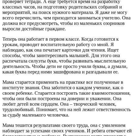
проверяет тетради. А еще требуется время на разработку
классных часов, на подготовку родительских собраний и
мероприятий, на поиск нужного материала. Я даже не могу
всего перечислить, чем приходится заниматься учителю. Она
должна все предусмотреть, чтобы из маленьких озорников
выросли достойные граждане.
Теперь она работает в первом классе. Когда готовится к
урокам, проводит воспитательную работу со мной. Я
наблюдаю, как она печатает карточки для чтения. Ищет
способы, чтобы заинтересовать малышей. Для этого она
распечатала силуэты букв, чтобы развивать мыслительную
деятельность. Чтобы дети не просто учили буквы, а думали,
какая буква перед ними зашифрована и разгадывали ее.
Мама старается применить на практике все полученные в
институте знания. Она заботится о каждом ученике, как о
своем ребенке. Старается построить такие взаимоотношения,
чтобы они были построены на доверии и уважении. Она
любит детей всем сердцем. Она – творческий человек,
трудолюбивый. Понимает, что на ней лежит ответственность
за судьбу маленького человечка.
Мама тешится результатами своего труда, она с умилением
наблюдает за успехами своих учеников. И ребята отвечают ей