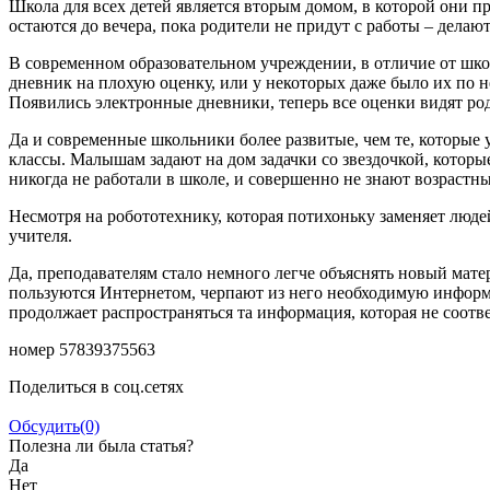
Школа для всех детей является вторым домом, в которой они п
остаются до вечера, пока родители не придут с работы – делаю
В современном образовательном учреждении, в отличие от шко
дневник на плохую оценку, или у некоторых даже было их по н
Появились электронные дневники, теперь все оценки видят ро
Да и современные школьники более развитые, чем те, которые 
классы. Малышам задают на дом задачки со звездочкой, котор
никогда не работали в школе, и совершенно не знают возрастны
Несмотря на робототехнику, которая потихоньку заменяет людей
учителя.
Да, преподавателям стало немного легче объяснять новый мате
пользуются Интернетом, черпают из него необходимую информац
продолжает распространяться та информация, которая не соотв
номер 57839375563
Поделиться в соц.сетях
Обсудить
(0)
Полезна ли была статья?
Да
Нет