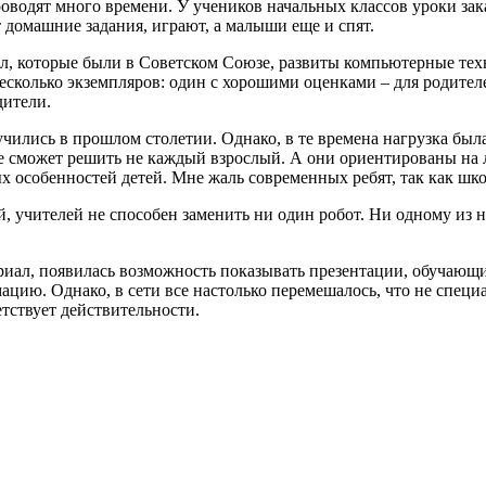
роводят много времени. У учеников начальных классов уроки зак
т домашние задания, играют, а малыши еще и спят.
л, которые были в Советском Союзе, развиты компьютерные тех
есколько экземпляров: один с хорошими оценками – для родителе
дители.
учились в прошлом столетии. Однако, в те времена нагрузка был
ые сможет решить не каждый взрослый. А они ориентированы на 
х особенностей детей. Мне жаль современных ребят, так как школ
, учителей не способен заменить ни один робот. Ни одному из ни
риал, появилась возможность показывать презентации, обучающи
ию. Однако, в сети все настолько перемешалось, что не специал
етствует действительности.