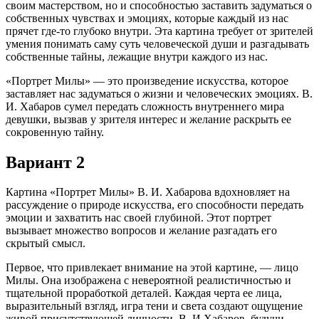
своим мастерством, но и способностью заставить задуматься о
собственных чувствах и эмоциях, которые каждый из нас
прячет где-то глубоко внутри. Эта картина требует от зрителей
умения понимать саму суть человеческой души и разгадывать
собственные тайны, лежащие внутри каждого из нас.
«Портрет Милы» — это произведение искусства, которое
заставляет нас задуматься о жизни и человеческих эмоциях. В.
И. Хабаров сумел передать сложность внутреннего мира
девушки, вызвав у зрителя интерес и желание раскрыть ее
сокровенную тайну.
Вариант 2
Картина «Портрет Милы» В. И. Хабарова вдохновляет на
рассуждение о природе искусства, его способности передать
эмоции и захватить нас своей глубиной. Этот портрет
вызывает множество вопросов и желание разгадать его
скрытый смысл.
Первое, что привлекает внимание на этой картине, — лицо
Милы. Она изображена с невероятной реалистичностью и
тщательной проработкой деталей. Каждая черта ее лица,
выразительный взгляд, игра тени и света создают ощущение
живой присутствующей личности. В. И Хабаров, будучи