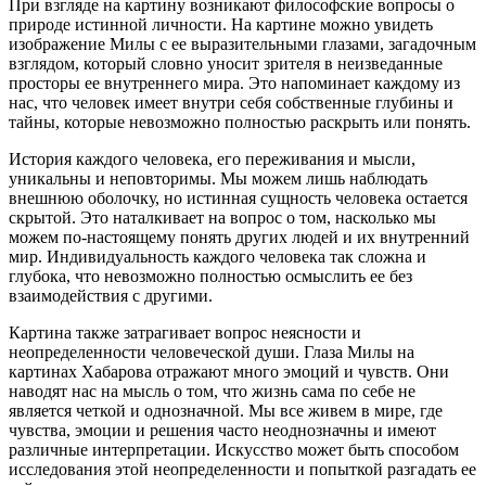
При взгляде на картину возникают философские вопросы о
природе истинной личности. На картине можно увидеть
изображение Милы с ее выразительными глазами, загадочным
взглядом, который словно уносит зрителя в неизведанные
просторы ее внутреннего мира. Это напоминает каждому из
нас, что человек имеет внутри себя собственные глубины и
тайны, которые невозможно полностью раскрыть или понять.
История каждого человека, его переживания и мысли,
уникальны и неповторимы. Мы можем лишь наблюдать
внешнюю оболочку, но истинная сущность человека остается
скрытой. Это наталкивает на вопрос о том, насколько мы
можем по-настоящему понять других людей и их внутренний
мир. Индивидуальность каждого человека так сложна и
глубока, что невозможно полностью осмыслить ее без
взаимодействия с другими.
Картина также затрагивает вопрос неясности и
неопределенности человеческой души. Глаза Милы на
картинах Хабарова отражают много эмоций и чувств. Они
наводят нас на мысль о том, что жизнь сама по себе не
является четкой и однозначной. Мы все живем в мире, где
чувства, эмоции и решения часто неоднозначны и имеют
различные интерпретации. Искусство может быть способом
исследования этой неопределенности и попыткой разгадать ее