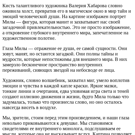
Кисть талантливого художника Валерия Хабарова словно
оживила холст, превратив его в магическое окно в мир тайн и
эмоций человеческой души. На картине изображен портрет
Милы — фигура, которая манит и захватывает нас своей
загадочной привлекательностью. Это не просто изображение,
а откровение глубокого внутреннего мира, запечатленное на
художественном полотне.
Глаза Милы — отражение ее души, ее самой сущности. Они
зовут, манят, но остаются загадкой. Они полны тайны и
мудрости, которые непостижимы для внешнего мира. В них
замерзло бесконечное пространство внутренних
переживаний, сияющих звездой на небосводе ее лица.
Художник, словно волшебник, захватил миг, умело воплотив
эмоции и чувства в каждой капле краски. Яркие мазки,
тонкие линии и очертания, едва уловимая игра света и теней
создают иллюзию движения и жизни, будто Мила только что
задумалась, только что произнесла слово, но оно осталось
навсегда висеть в воздухе.
Мы, зрители, стоим перед этим произведением, и наши глаза
невольно приковываются к девушке. Мы становимся
свидетелями ее внутреннего монолога, подслушиваем ее
мысли, которые она не высказывает вслух. Картина позволяет