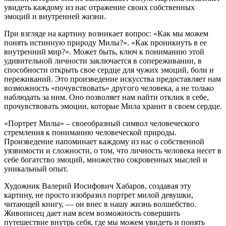
увидеть каждому из нас отражение своих собственных
эмоций и внутренней жизни.
При взгляде на картину возникает вопрос: «Как мы можем
понять истинную природу Милы?». «Как проникнуть в ее
внутренний мир?». Может быть, ключ к пониманию этой
удивительной личности заключается в сопереживании, в
способности открыть свое сердце для чужих эмоций, боли и
переживаний. Это произведение искусства предоставляет нам
возможность «почувствовать» другого человека, а не только
наблюдать за ним. Оно позволяет нам найти отклик в себе,
прочувствовать эмоции, которые Мила хранит в своем сердце.
«Портрет Милы» – своеобразный символ человеческого
стремления к пониманию человеческой природы.
Произведение напоминает каждому из нас о собственной
уязвимости и сложности, о том, что личность человека несет в
себе богатство эмоций, множество сокровенных мыслей и
уникальный опыт.
Художник Валерий Иосифович Хабаров, создавая эту
картину, не просто изобразил портрет милой девушки,
читающей книгу, — он внес в нашу жизнь волшебство.
Живописец дает нам всем возможность совершить
путешествие внутрь себя, где мы можем увидеть и понять