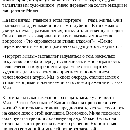
талантливым художником, умело передает на холсте эмоции и
настроение Милы.
На мой взгляд, главное в этом портрете — глаза Милы. Они
выглядят загадочными и полными глубины. В них можно
увидеть печаль, размышления, тоску и таинственную радость.
Они словно разговаривают с нами, вызывая множество
вопросов: «Что скрывается за этими глазами?». «Какие
переживания и эмоции пронизывают душу этой девушки?»
«Портрет Милы» заставляет задуматься о том, насколько
искусство способно передать сложность и многогранность
человеческого внутреннего мира. Через этот портрет
художник делится своим восприятием и пониманием
человеческой натуры. Мы, в свою очередь, сталкиваемся с
этими эмоциями и начинаем искать свое отражение в глазах
Милы.
Картина вызывает желание разгадать загадку личности
Милы. Что ее беспокоит? Какие события произошли в ее
жизни? Зритель может лишь предполагать, что же случилось
на самом деле с этой девушкой. Возможно, Мила пережила
большую потерю или любовную драму. Может быть, она
стоит на грани принятия важного решения. Но истинная
природа ее эмоций и мыслей остается загадкой.