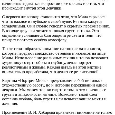
начинаешь задаваться вопросами о ее мыслях и о том, что
происходит внутри этой девушки.
С первого же взгляда становится ясно, что Мила скрывает
что-то важное и глубокое в своей душе. Ее глаза кажутся
загадочными. Они словно говорят о скрытых переживаниях.
В взгляде девушки читается тонкая грусть и тоска. Это
ощущение усиливается благодаря игре света и тени, что
придает портрету особую атмосферу.
Также стоит обратить внимание на тонкие мазки кисти,
которые передают множество оттенков и нюансов на лице
Милы. Использование различных техник и тонов позволяет
художнику создать объем и глубину, делая портрет
реалистичным и живым. Каждая деталь на этой картине
внимательно проработана, что делает ее реалистичной.
Картина «Портрет Милы» представляет собой не только
художественную работу, но и историю переживаний одной
девушки. Мы можем только гадать о том, в чем причина ее
грусти и загадочности на лице. Возможно, такой след
оставила любовь, боль утраты или невысказанные мечты и
желания.
Произведение В. И. Хабарова привлекает внимание не только