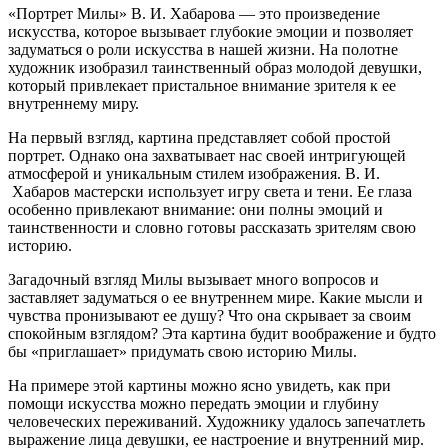
«Портрет Милы» В. И. Хабарова — это произведение
искусства, которое вызывает глубокие эмоции и позволяет
задуматься о роли искусства в нашей жизни. На полотне
художник изобразил таинственный образ молодой девушки,
который привлекает пристальное внимание зрителя к ее
внутреннему миру.
На первый взгляд, картина представляет собой простой
портрет. Однако она захватывает нас своей интригующей
атмосферой и уникальным стилем изображения. В. И.
Хабаров мастерски использует игру света и тени. Ее глаза
особенно привлекают внимание: они полны эмоций и
таинственности и словно готовы рассказать зрителям свою
историю.
Загадочный взгляд Милы вызывает много вопросов и
заставляет задуматься о ее внутреннем мире. Какие мысли и
чувства пронизывают ее душу? Что она скрывает за своим
спокойным взглядом? Эта картина будит воображение и будто
бы «приглашает» придумать свою историю Милы.
На примере этой картины можно ясно увидеть, как при
помощи искусства можно передать эмоции и глубину
человеческих переживаний. Художнику удалось запечатлеть
выражение лица девушки, ее настроение и внутренний мир.