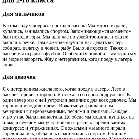
Для мальчиков
В этом году я впервые поехал в лагерь. Мы много играли,
купались, занимались спортом. Запоминающимся моментом
был поход в горы. Мы шли час по узкой тропинке, пока не
вышли к речке. Там вожатые научили нас делать костер,
собирать палатку и ловить рыбу. Было интересно. Также в
лагере мы играли в футбол. Особенно я полюбил там купаться
на море и загорать. Жду с нетерпением, когда поеду в лагерь
снова.
Для девочек
Я с нетерпением ждала лето, когда поеду в лагерь. Лето в
лагере я провела хорошо. Я поехала со своей подружкой. В
один вечер мы с ней устроили девичник для всех девочек. Мы
хорошо проводили время. Вожатые устраивали нам
вечеринки с переодеваниями, песнями и танцами. Каждое
утро у нас была гимнастика. До обеда мы ходили купаться на
пляж, а вечером мы участвовали в разных соревнованиях,
конкурсах и упражнениях. С вожатыми мы много играли,
соревновались, общались и занимались спортом. Они нам