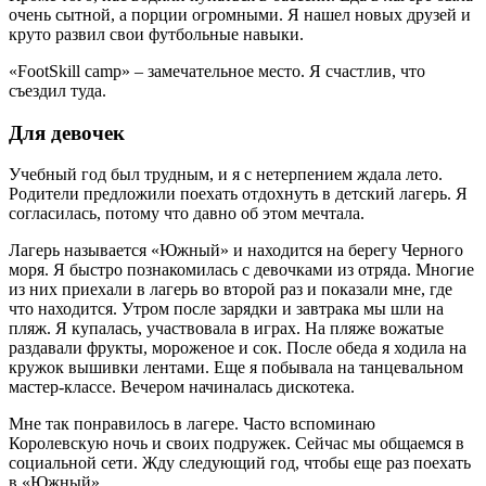
очень сытной, а порции огромными. Я нашел новых друзей и
круто развил свои футбольные навыки.
«FootSkill camp» – замечательное место. Я счастлив, что
съездил туда.
Для девочек
Учебный год был трудным, и я с нетерпением ждала лето.
Родители предложили поехать отдохнуть в детский лагерь. Я
согласилась, потому что давно об этом мечтала.
Лагерь называется «Южный» и находится на берегу Черного
моря. Я быстро познакомилась с девочками из отряда. Многие
из них приехали в лагерь во второй раз и показали мне, где
что находится. Утром после зарядки и завтрака мы шли на
пляж. Я купалась, участвовала в играх. На пляже вожатые
раздавали фрукты, мороженое и сок. После обеда я ходила на
кружок вышивки лентами. Еще я побывала на танцевальном
мастер-классе. Вечером начиналась дискотека.
Мне так понравилось в лагере. Часто вспоминаю
Королевскую ночь и своих подружек. Сейчас мы общаемся в
социальной сети. Жду следующий год, чтобы еще раз поехать
в «Южный».