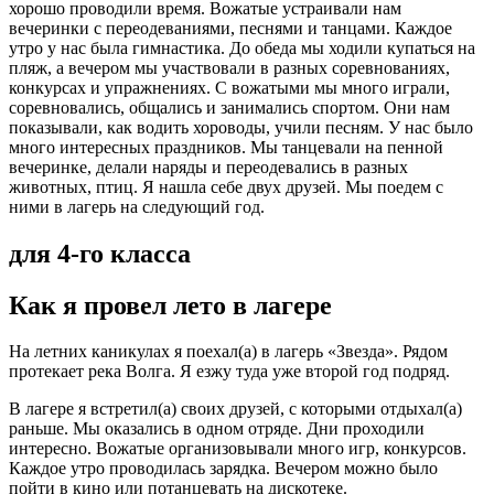
хорошо проводили время. Вожатые устраивали нам
вечеринки с переодеваниями, песнями и танцами. Каждое
утро у нас была гимнастика. До обеда мы ходили купаться на
пляж, а вечером мы участвовали в разных соревнованиях,
конкурсах и упражнениях. С вожатыми мы много играли,
соревновались, общались и занимались спортом. Они нам
показывали, как водить хороводы, учили песням. У нас было
много интересных праздников. Мы танцевали на пенной
вечеринке, делали наряды и переодевались в разных
животных, птиц. Я нашла себе двух друзей. Мы поедем с
ними в лагерь на следующий год.
для 4-го класса
Как я провел лето в лагере
На летних каникулах я поехал(а) в лагерь «Звезда». Рядом
протекает река Волга. Я езжу туда уже второй год подряд.
В лагере я встретил(а) своих друзей, с которыми отдыхал(а)
раньше. Мы оказались в одном отряде. Дни проходили
интересно. Вожатые организовывали много игр, конкурсов.
Каждое утро проводилась зарядка. Вечером можно было
пойти в кино или потанцевать на дискотеке.