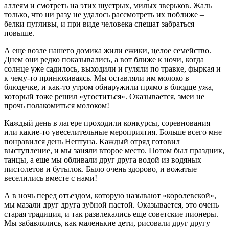
аллеям и смотреть на этих шустрых, милых зверьков. Жаль
только, что ни разу не удалось рассмотреть их поближе –
белки пугливы, и при виде человека спешат забраться
повыше.
А еще возле нашего домика жили ежики, целое семейство.
Днем они редко показывались, а вот ближе к ночи, когда
солнце уже садилось, выходили и гуляли по травке, фыркая и
к чему-то принюхиваясь. Мы оставляли им молоко в
блюдечке, и как-то утром обнаружили прямо в блюдце ужа,
который тоже решил «угоститься». Оказывается, змеи не
прочь полакомиться молоком!
Каждый день в лагере проходили конкурсы, соревнования
или какие-то увеселительные мероприятия. Больше всего мне
понравился день Нептуна. Каждый отряд готовил
выступление, и мы заняли второе место. Потом был праздник,
танцы, а еще мы обливали друг друга водой из водяных
пистолетов и бутылок. Было очень здорово, и вожатые
веселились вместе с нами!
А в ночь перед отъездом, которую называют «королевской»,
мы мазали друг друга зубной пастой. Оказывается, это очень
старая традиция, и так развлекались еще советские пионеры.
Мы забавлялись, как маленькие дети, рисовали друг другу