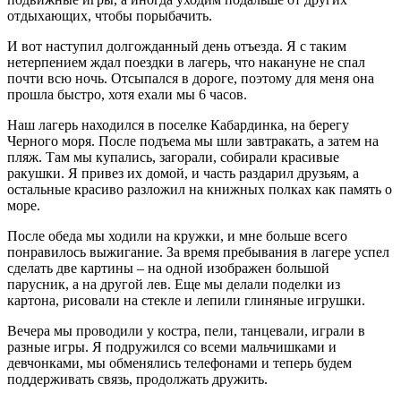
отдыхающих, чтобы порыбачить.
И вот наступил долгожданный день отъезда. Я с таким
нетерпением ждал поездки в лагерь, что накануне не спал
почти всю ночь. Отсыпался в дороге, поэтому для меня она
прошла быстро, хотя ехали мы 6 часов.
Наш лагерь находился в поселке Кабардинка, на берегу
Черного моря. После подъема мы шли завтракать, а затем на
пляж. Там мы купались, загорали, собирали красивые
ракушки. Я привез их домой, и часть раздарил друзьям, а
остальные красиво разложил на книжных полках как память о
море.
После обеда мы ходили на кружки, и мне больше всего
понравилось выжигание. За время пребывания в лагере успел
сделать две картины – на одной изображен большой
парусник, а на другой лев. Еще мы делали поделки из
картона, рисовали на стекле и лепили глиняные игрушки.
Вечера мы проводили у костра, пели, танцевали, играли в
разные игры. Я подружился со всеми мальчишками и
девчонками, мы обменялись телефонами и теперь будем
поддерживать связь, продолжать дружить.