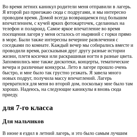
Во время летних каникул родители меня отправили в лагерь.
Я второй раз приезжаю сюда с подругами, и мы интересно
проводим время. Домой всегда возвращаемся под большим
впечатлением, с кучей ярких фотокарточек, сделанных на
телефон и полароид. Самое яркое впечатление во время
посещения лагеря у меня осталось от ныряний с горки прямо
в море. Были также интересны вечерние развлечения с
соседками по комнате. Каждый вечер мы собирались вместе и
проводили время, рассказывая друг другу разные истории
жизни, плетя косички или раскрашивая ногти в разные цвета.
Запомнились мне также дискотеки, концерты, тематические
вечера и различные конкурсы. Лето в лагере прошло очень
быстро, и мне было так грустно уезжать. Я завела много
новых подруг, получила массу впечатлений. Лагерь
превратился для меня во второй дом, поскольку мне было там
хорошо. Надеюсь, на следующие каникулы я вновь сюда
приеду.
для 7-го класса
Для мальчиков
В июне я ездил в летний лагерь, и это было самым лучшим