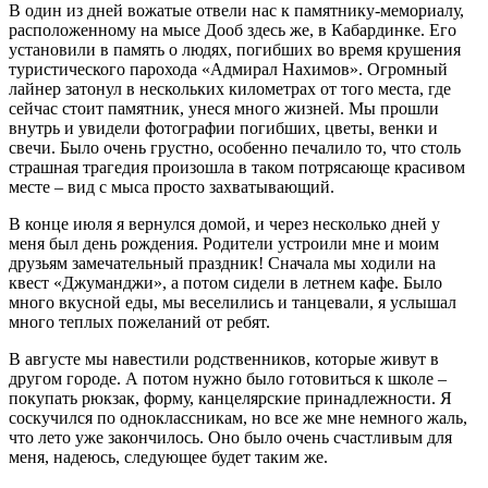
В один из дней вожатые отвели нас к памятнику-мемориалу,
расположенному на мысе Дооб здесь же, в Кабардинке. Его
установили в память о людях, погибших во время крушения
туристического парохода «Адмирал Нахимов». Огромный
лайнер затонул в нескольких километрах от того места, где
сейчас стоит памятник, унеся много жизней. Мы прошли
внутрь и увидели фотографии погибших, цветы, венки и
свечи. Было очень грустно, особенно печалило то, что столь
страшная трагедия произошла в таком потрясающе красивом
месте – вид с мыса просто захватывающий.
В конце июля я вернулся домой, и через несколько дней у
меня был день рождения. Родители устроили мне и моим
друзьям замечательный праздник! Сначала мы ходили на
квест «Джуманджи», а потом сидели в летнем кафе. Было
много вкусной еды, мы веселились и танцевали, я услышал
много теплых пожеланий от ребят.
В августе мы навестили родственников, которые живут в
другом городе. А потом нужно было готовиться к школе –
покупать рюкзак, форму, канцелярские принадлежности. Я
соскучился по одноклассникам, но все же мне немного жаль,
что лето уже закончилось. Оно было очень счастливым для
меня, надеюсь, следующее будет таким же.