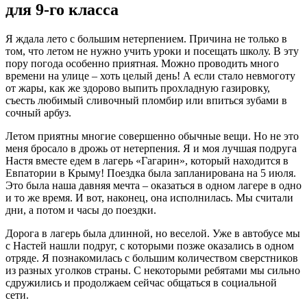
для 9-го класса
Я ждала лето с большим нетерпением. Причина не только в
том, что летом не нужно учить уроки и посещать школу. В эту
пору погода особенно приятная. Можно проводить много
времени на улице – хоть целый день! А если стало невмоготу
от жары, как же здорово выпить прохладную газировку,
съесть любимый сливочный пломбир или впиться зубами в
сочный арбуз.
Летом приятны многие совершенно обычные вещи. Но не это
меня бросало в дрожь от нетерпения. Я и моя лучшая подруга
Настя вместе едем в лагерь «Гагарин», который находится в
Евпатории в Крыму! Поездка была запланирована на 5 июля.
Это была наша давняя мечта – оказаться в одном лагере в одно
и то же время. И вот, наконец, она исполнилась. Мы считали
дни, а потом и часы до поездки.
Дорога в лагерь была длинной, но веселой. Уже в автобусе мы
с Настей нашли подруг, с которыми позже оказались в одном
отряде. Я познакомилась с большим количеством сверстников
из разных уголков страны. С некоторыми ребятами мы сильно
сдружились и продолжаем сейчас общаться в социальной
сети.