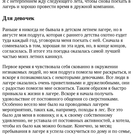
Я с нетерпением жду следующего лета, чтобы снова поехать в
лагерь и хорошо провести время в дружной компании.
Для девочек
Раньше я никогда не бывала в детском летнем лагере, но в
августе моя подруга, которая с раннего детства охотно ездит
туда каждый год, уговорила меня поехать с ней. Сначала я
сомневалась в том, хорошая ли эта идея, но, в конце концов,
согласилась. В итоге эта поездка оказалась самой лучшей
частью моих летних каникул.
Первое время я чувствовала себя скованно в окружении
незнакомых людей, но моя подруга помогла мне раскрыться, и
вскоре я познакомилась с некоторыми девочками. Все люди в
лагере оказались очень приветливыми и дружелюбными, они
с радостью помогли мне освоиться. Таким образом я быстро
привыкла к жизни в лагере. Вскоре я начала получать
удовольствие от постоянного общения со сверстниками.
Особенно весело мне было на проводимых лагерем
мероприятиях, таких как, например, походы в лес. Все это
было для меня в новинку, и я, к своему собственному
удивлению, не уставала от постоянных активностей, а хотела,
чтобы их было как можно больше. Конечно, за месяц
пребывания в лагере я успела соскучиться по дому и по семье,