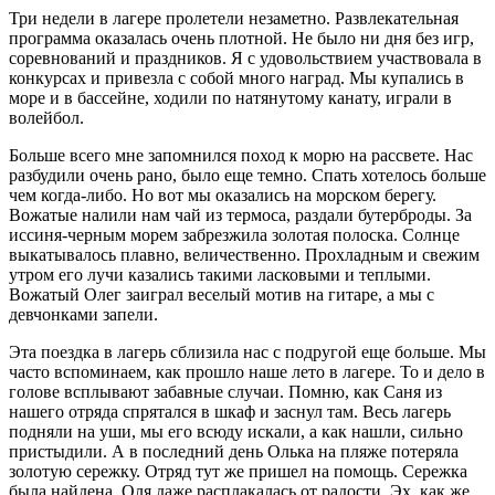
Три недели в лагере пролетели незаметно. Развлекательная
программа оказалась очень плотной. Не было ни дня без игр,
соревнований и праздников. Я с удовольствием участвовала в
конкурсах и привезла с собой много наград. Мы купались в
море и в бассейне, ходили по натянутому канату, играли в
волейбол.
Больше всего мне запомнился поход к морю на рассвете. Нас
разбудили очень рано, было еще темно. Спать хотелось больше
чем когда-либо. Но вот мы оказались на морском берегу.
Вожатые налили нам чай из термоса, раздали бутерброды. За
иссиня-черным морем забрезжила золотая полоска. Солнце
выкатывалось плавно, величественно. Прохладным и свежим
утром его лучи казались такими ласковыми и теплыми.
Вожатый Олег заиграл веселый мотив на гитаре, а мы с
девчонками запели.
Эта поездка в лагерь сблизила нас с подругой еще больше. Мы
часто вспоминаем, как прошло наше лето в лагере. То и дело в
голове всплывают забавные случаи. Помню, как Саня из
нашего отряда спрятался в шкаф и заснул там. Весь лагерь
подняли на уши, мы его всюду искали, а как нашли, сильно
пристыдили. А в последний день Олька на пляже потеряла
золотую сережку. Отряд тут же пришел на помощь. Сережка
была найдена. Оля даже расплакалась от радости. Эх, как же