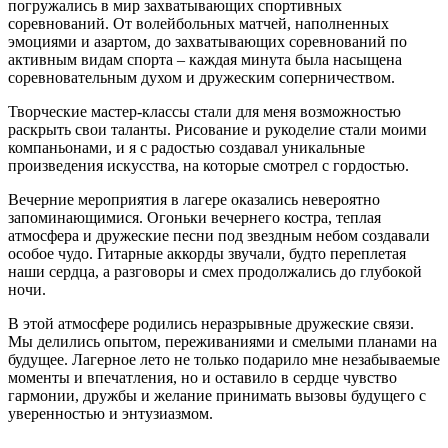
погружались в мир захватывающих спортивных
соревнований. От волейбольных матчей, наполненных
эмоциями и азартом, до захватывающих соревнований по
активным видам спорта – каждая минута была насыщена
соревновательным духом и дружеским соперничеством.
Творческие мастер-классы стали для меня возможностью
раскрыть свои таланты. Рисование и рукоделие стали моими
компаньонами, и я c радостью создавал уникальные
произведения искусства, на которые смотрел c гордостью.
Вечерние мероприятия в лагере оказались невероятно
запоминающимися. Огоньки вечернего костра, теплая
атмосфера и дружеские песни под звездным небом создавали
особое чудо. Гитарные аккорды звучали, будто переплетая
наши сердца, а разговоры и смех продолжались до глубокой
ночи.
В этой атмосфере родились неразрывные дружеские связи.
Мы делились опытом, переживаниями и смелыми планами на
будущее. Лагерное лето не только подарило мне незабываемые
моменты и впечатления, но и оставило в сердце чувство
гармонии, дружбы и желание принимать вызовы будущего c
уверенностью и энтузиазмом.