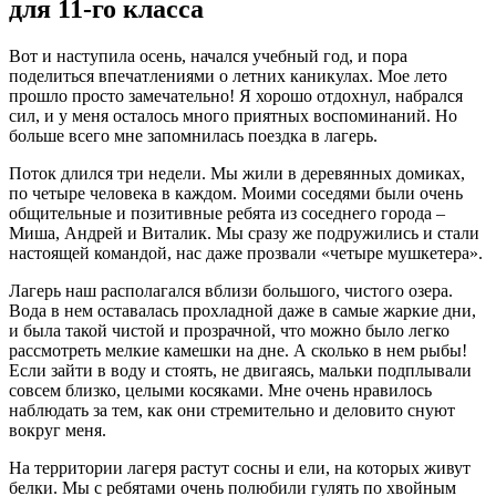
для 11-го класса
Вот и наступила осень, начался учебный год, и пора
поделиться впечатлениями о летних каникулах. Мое лето
прошло просто замечательно! Я хорошо отдохнул, набрался
сил, и у меня осталось много приятных воспоминаний. Но
больше всего мне запомнилась поездка в лагерь.
Поток длился три недели. Мы жили в деревянных домиках,
по четыре человека в каждом. Моими соседями были очень
общительные и позитивные ребята из соседнего города –
Миша, Андрей и Виталик. Мы сразу же подружились и стали
настоящей командой, нас даже прозвали «четыре мушкетера».
Лагерь наш располагался вблизи большого, чистого озера.
Вода в нем оставалась прохладной даже в самые жаркие дни,
и была такой чистой и прозрачной, что можно было легко
рассмотреть мелкие камешки на дне. А сколько в нем рыбы!
Если зайти в воду и стоять, не двигаясь, мальки подплывали
совсем близко, целыми косяками. Мне очень нравилось
наблюдать за тем, как они стремительно и деловито снуют
вокруг меня.
На территории лагеря растут сосны и ели, на которых живут
белки. Мы с ребятами очень полюбили гулять по хвойным