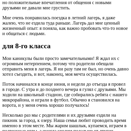
но положительные впечатления от общения с новыми
друзьями не давали мне грустить.
Мне очень понравилась поездка в летний лагерь, я даже
жалею, что не ездила туда раньше. Лагерь дал мне ценный
жизненный опыт: я поняла, как важно пробовать что-то новое
и общаться с людьми.
для 8-го класса
Мои каникулы были просто замечательными! Я ждал их с
огромным нетерпением, потому что родители обещали
отправить меня в лагерь. Я ни разу там не был, но очень давно
хотел съездить, и вот, наконец, моя мечта осуществилась.
Поток начинался в конце июня, и недели до отъезда я провел
в городе. С утра и до позднего вечера я гулял с друзьями. Мы
ходили на школьный стадион, где собирались ребята с нашего
микрорайона, и играли в футбол. Обычно я становился на
ворота, и у меня очень хорошо получалось!
Несколько раз мы с родителями и их друзьями ездили на
пикник за город, к озеру. Наша семья любит проводить время
именно в этом месте. Мы жарим шашлык, купаемся, играем в
подвижные игры, а иногда уходим подальше от других