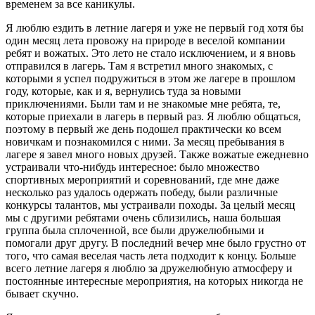
временем за все каникулы.
Я люблю ездить в летние лагеря и уже не первый год хотя бы
один месяц лета провожу на природе в веселой компании
ребят и вожатых. Это лето не стало исключением, и я вновь
отправился в лагерь. Там я встретил много знакомых, с
которыми я успел подружиться в этом же лагере в прошлом
году, которые, как и я, вернулись туда за новыми
приключениями. Были там и не знакомые мне ребята, те,
которые приехали в лагерь в первый раз. Я люблю общаться,
поэтому в первый же день подошел практически ко всем
новичкам и познакомился с ними. За месяц пребывания в
лагере я завел много новых друзей. Также вожатые ежедневно
устраивали что-нибудь интересное: было множество
спортивных мероприятий и соревнований, где мне даже
несколько раз удалось одержать победу, были различные
конкурсы талантов, мы устраивали походы. За целый месяц
мы с другими ребятами очень сблизились, наша большая
группа была сплоченной, все были дружелюбными и
помогали друг другу. В последний вечер мне было грустно от
того, что самая веселая часть лета подходит к концу. Больше
всего летние лагеря я люблю за дружелюбную атмосферу и
постоянные интересные мероприятия, на которых никогда не
бывает скучно.