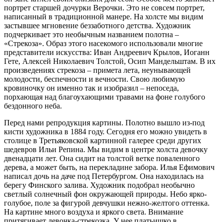
портрет старшей дочурки Верочки. Это не совсем портрет,
написанный в традиционной манере. На холсте мы видим
застывшее мгновение беззаботного детства. Художник
подчеркивает это необычным названием полотна –
«Стрекоза». Образ этого насекомого использовали многие
представители искусства: Иван Андреевич Крылов, Иоганн
Гете, Алексей Николаевич Толстой, Осип Мандельштам. В их
произведениях стрекоза – примета лета, неунывающей
молодости, беспечности и вечности. Свою любимую
кровиночку он именно так и изобразил – непоседа,
порхающая над благоухающими травами на фоне голубого
бездонного неба.
Перед нами репродукция картины. Полотно вышло из-под
кисти художника в 1884 году. Сегодня его можно увидеть в
столице в Третьяковской картинной галерее среди других
шедевров Ильи Репина. Мы видим в центре холста девочку
двенадцати лет. Она сидит на толстой ветке поваленного
дерева, а может быть, на перекладине забора. Илья Ефимович
написал дочь на даче под Петербургом. Она находилась на
берегу Финского залива. Художник подобрал необычно
светлый солнечный фон окружающей природы. Небо ярко-
голубое, поле за фигурой девчушки нежно-желтого оттенка.
На картине много воздуха и яркого света. Внимание
притягивает девочка-стрекозка. У нее платьишко в