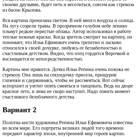
своими друзьями, будет петь и веселиться, совсем как стрекоза
из басни Крылова.
Вся картина пронизана светом. В ней много воздуха и солнца.
На лугу созрели травы. В прозрачном голубом небе лениво
плывут редкие перистые облака. Автор использовал в работе
теплые нежные краски. Когда зритель смотрит на картину, он
понимает, что Илья Ефимович очень трепетно и ласково
относился к своей дочурке, любуясь ее беззаботностью и
счастливым детством. Видно, что отец гордится Верочкой и
восхищается ее непосредственностью.
Картина мне нравится. Дочка Ильи Репина очень похожа не
стрекозу. Она лишь на секундочку присела, прищурив
глазенки и сдерживаясь, чтобы не рассмеяться. Вот сейчас
вспорхнет и улетит опять смеяться и танцевать. Ведь на дворе
красное лето, и зима не скоро наступит. Надо ловить момент
счастливого безоблачного детства.
Вариант 2
Полотна кисти художника Репина Ильи Ефимовича известны
во всем мире. Его портреты великих людей того времени
передают характер эпохи, внутренний мир героев картин.