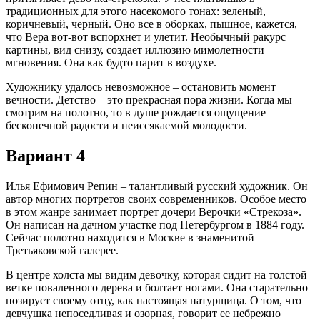
традиционных для этого насекомого тонах: зеленый,
коричневый, черный. Оно все в оборках, пышное, кажется,
что Вера вот-вот вспорхнет и улетит. Необычный ракурс
картины, вид снизу, создает иллюзию мимолетности
мгновения. Она как будто парит в воздухе.
Художнику удалось невозможное – остановить момент
вечности. Детство – это прекрасная пора жизни. Когда мы
смотрим на полотно, то в душе рождается ощущение
бесконечной радости и неиссякаемой молодости.
Вариант 4
Илья Ефимович Репин – талантливый русский художник. Он
автор многих портретов своих современников. Особое место
в этом жанре занимает портрет дочери Верочки «Стрекоза».
Он написан на дачном участке под Петербургом в 1884 году.
Сейчас полотно находится в Москве в знаменитой
Третьяковской галерее.
В центре холста мы видим девочку, которая сидит на толстой
ветке поваленного дерева и болтает ногами. Она старательно
позирует своему отцу, как настоящая натурщица. О том, что
девчушка непоседливая и озорная, говорит ее небрежно