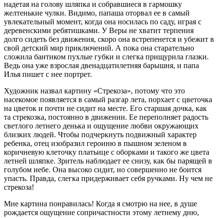
надетая на голову шляпка и собравшиеся в гармошку
желтенькие чулки. Видимо, папаша оторвал ее в самый
увлекательный момент, когда она носилась по саду, играя с
деревенскими ребятишками. У Веры не хватит терпения
долго сидеть без движения, скоро она встрепенется и убежит в
свой детский мир приключений. А пока она старательно
сложила бантиком пухлые губки и слегка прищурила глазки.
Ведь она уже взрослая двенадцатилетняя барышня, и папа
Илья пишет с нее портрет.
Художник назвал картину «Стрекоза», потому что это
насекомое появляется в самый разгар лета, порхает с цветочка
на цветок и почти не сидит на месте. Его старшая дочка, как
та стрекозка, постоянно в движении. Ее переполняет радость
светлого летнего денька и ощущение любви окружающих
близких людей. Чтобы подчеркнуть подвижный характер
ребенка, отец изобразил героиню в пышном зеленом в
коричневую клеточку платьице с оборками и такого же цвета
летней шляпке. Зритель наблюдает ее снизу, как бы парящей в
голубом небе. Она высоко сидит, но совершенно не боится
упасть. Правда, слегка придерживает себя ручками. Ну чем не
стрекоза!
Мне картина понравилась! Когда я смотрю на нее, в душе
рождается ощущение сопричастности этому летнему дню,