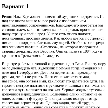
Вариант 1
Репин Илья Ефимович – известный художник-портретист. Из-
под его кисти вышло много работ с изображением
прославленных современников. Благодаря его портретам мы
сегодня знаем, как выглядели великие предки, прославившие
нашу страну и свой народ. У него есть много полотен,
посвященных простым людям. Как любой другой портретист,
писал он и портреты близких ему людей. Особое место среди
них занимает картина «Стрекоза», на которой изображена
старшая дочка мастера Верочка. Она написана в 1884 году и
хранится в Третьяковской галерее.
В центре работы на тонкой жердочке сидит Вера. Ей в ту пору
было двенадцать лет. Художник с семьей тогда находился на
даче под Петербургом. Девочка держится за перекладину
руками, чтобы не упасть. Ноги ее не касаются земли,
наверное, она болтает ими, как любят это делать все дети. На
героине пестрое платьице с рукавами и шляпка в тон. Желтые
колготки чуть морщатся на ножках. Черные модные туфельки
дополняют наряд девчушки. Солнечные блики играют на ее
лице, освещают фигурку. Она старательно позирует отцу,
совсем как взрослая дама. Однако видно, что ей трудно
усидеть на месте. Сейчас она сорвется и побежит играть со