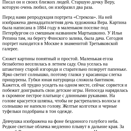
Писал он и своих близких людей. Старшую дочку Веру,
которую очень любил, он изобразил два раза.
Перед нами репродукция портрета «Стрекоза». На ней
изображена двенадцатилетняя дочь художника Вера. Картина
была написана в 1884 году в маленьком поселке под
Петербургом со смешным названием Мартышкино. У Ильи
Репина там, на берегу Финского залива, была дача. Сегодня
портрет находится в Москве в знаменитой Третьяковской
галерее.
Сюжет картины понятный и простой. Маленькая егоза
беззаботно веселилась в летнем саду. Она уселась на
штакетину старой изгороди и старательно позирует папеньке.
Ярко светит солнышко, поэтому глазки у красавицы слегка
прищурены. Губки юная натурщица сложила бантиком.
Кажется, ей трудно усидеть на одном месте, сейчас сорвется и
побежит доигрывать свои детские игры. Непоседа нарядилась
в скромное пестрое платьице с длинными рукавами. На
голове красуется шляпка, чтобы не растрепались волосы и
солнышко не напекло голову. Желтые колготки и черные
туфельки подобраны в тон одежде.
Девчушка изображена на фоне бездонного голубого неба.
Редкие светлые облачка медленно плывут в дальние края. За