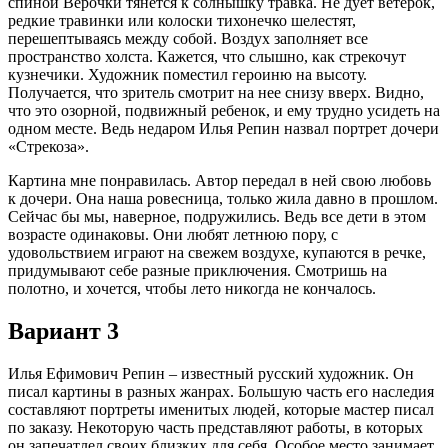
спиной Верочки тянется к солнышку травка. Не дует ветерок,
редкие травинки или колоски тихонечко шелестят,
перешептываясь между собой. Воздух заполняет все
пространство холста. Кажется, что слышно, как стрекочут
кузнечики. Художник поместил героиню на высоту.
Получается, что зритель смотрит на нее снизу вверх. Видно,
что это озорной, подвижный ребенок, и ему трудно усидеть на
одном месте. Ведь недаром Илья Репин назвал портрет дочери
«Стрекоза».
Картина мне понравилась. Автор передал в ней свою любовь
к дочери. Она наша ровесница, только жила давно в прошлом.
Сейчас бы мы, наверное, подружились. Ведь все дети в этом
возрасте одинаковы. Они любят летнюю пору, с
удовольствием играют на свежем воздухе, купаются в речке,
придумывают себе разные приключения. Смотришь на
полотно, и хочется, чтобы лето никогда не кончалось.
Вариант 3
Илья Ефимович Репин – известный русский художник. Он
писал картины в разных жанрах. Большую часть его наследия
составляют портреты именитых людей, которые мастер писал
по заказу. Некоторую часть представляют работы, в которых
он запечатлел своих близких для себя. Особое место занимает