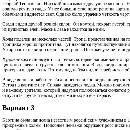
Георгий Георгиевич Нисский показывает другую реальность. Н
ровную речную гладь. У нее большинство пространства картин
облачками виднеется свет. Однако было утрачено четкость черт.
Сзади виден другой речной склон. Он крутой, покрыт густой т
из пушистых елей. Массив лева находится за ними.
Холм поделен на несколько частей. Тропа, представленная на п
тропинка хорошо протоптана. Тут находятся путешествующие ли
У горизонта не видно окончание тропы. Поэтому улетает в под
Художником используются оттенки, которые напоминают о прохл
цветами навевают грустные воспоминания. В воде видна приро
пригорка выдает тень. Потому над небом видно серебристое об
В воде волны и ряби нет. Тихо и неподвижно видна поверхност
Ветра на картине нет. Справа находится лодка. Можно подумать
и каждому зрителю, который надумал полюбоваться сюжетом ру
отпустить грусть и насладиться жизнью во всей красе.
Вариант 3
Картина была написана известным российским художником в 196
прибрежные холмы. Подобные пейзажи окружают российские д