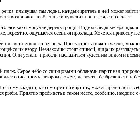
.
ечка, плывущая там лодка, каждый зритель в ней может найти чт
 меня возникают необычные ощущения при взгляде на сюжет.
 отбрасывают могучие деревья рощи. Видны следы вечера: вдали 
хе, вероятно, ощущается осенняя прохлада. Хочется прикоснуться
ей плывет несколько человек. Просмотреть сюжет тяжело, можно 
ющейся их взору. Незнакомцы стоят спиной, лица их разглядеть
чения. Они устали, присели насладиться чудесным видом и всем
ый пляж. Серое небо со свинцовыми облаками парит над природо
ридает описанному автором сюжету легкости, безбрежности и бе
 Поэтому каждый, кто смотрит на картину, может представить с
ся рыбы. Приятно пребывать в таком месте, особенно, наедине с