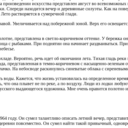
а произведении искусства представлен август во всевозможных 
ки. Спереди находится вечер и деревянные силуэты. Как на пове
 Лето растворяется в сумеречной глади.
равой. Увеличивается над побережной зоной. Верх его освещает
олотне, представлена в светло-коричневом оттенке. У бережка о
ца с рыбаками. При поднятии она начинает раздваиваться. Приб
небесье.
аде. Вероятно, речь идет об окончании лета. Тихая гладь реки
да, представленная в темно-коричневом с насыщенно-зеленым о
лачко. На небосводе раскинулись синеватые облака с сиреневым
ь воды. Кажется, что жизнь установилась на определенное время
, что она плывет не по реке, а по воздуху. Люди из лодки любую
сского выдающегося художника. Мне очень нравится полотно из
4 году. Он сумел талантливо описать летний вечер, представит
еревни повсеместно. Он сумел найти такой привычный, одновр