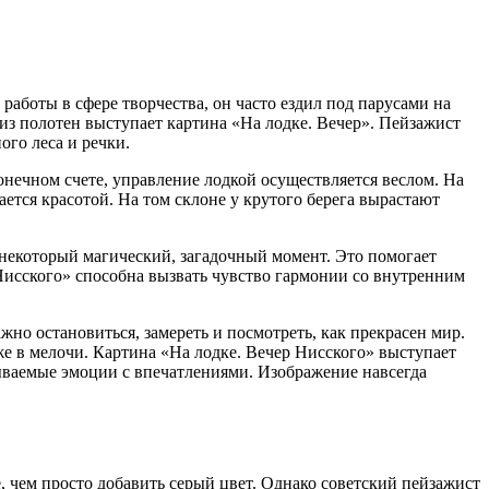
аботы в сфере творчества, он часто ездил под парусами на
из полотен выступает картина «На лодке. Вечер». Пейзажист
ого леса и речки.
онечном счете, управление лодкой осуществляется веслом. На
ется красотой. На том склоне у крутого берега вырастают
некоторый магический, загадочный момент. Это помогает
Нисского» способна вызвать чувство гармонии со внутренним
но остановиться, замереть и посмотреть, как прекрасен мир.
же в мелочи. Картина «На лодке. Вечер Нисского» выступает
ываемые эмоции с впечатлениями. Изображение навсегда
, чем просто добавить серый цвет. Однако советский пейзажист