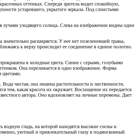
красочных оттенках. Спереди зритель видит спокойную,
рхности устаревшего, укрытого зеркала. Под слоистыми
ся лучами уходящего солнца. Слева на изображении видны одни
на значительно расширяется. У нее нет позеленевшей травы,
лижаясь к верху происходит ее соединение в единое полотно.
 прокрашена в холодные цвета. Синие с серыми, голубыми
ттенком. Она переливается в одно изображение. Форма
и цветами.
. Вода чистая, она лишена растительности и лиственности.
тся тем, какая красота их окружает. Восхищение их передается
вестного автора. Оно вдохновляет на личные перемены. Дает
ь водную гладь, на которой находятся высокие сосны и
еменно, уютный и привлекательный глазу в подмосковный