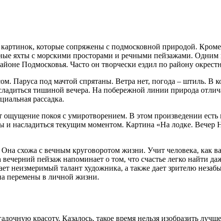
картинок, которые сопряжены с подмосковной природой. Кроме р
усные яхты с морскими просторами и речными пейзажами. Одним 
районе Подмосковья. Часто он творчески ездил по району окрестн
ом. Паруса под мачтой спрятаны. Ветра нет, погода – штиль. В к
сладиться тишиной вечера. На побережной линии природа отлича
ециальная рассадка.
 ощущение покоя с умиротворением. В этом произведении есть 
ы и насладиться текущим моментом. Картина «На лодке. Вечер 
Она схожа с вечным круговоротом жизни. Учит человека, как важ
 вечерний пейзаж напоминает о том, что счастье легко найти да
ет неизмеримый талант художника, а также дает зрителю незаб
 на перемены в личной жизни.
адочную красоту. Казалось, такое время нельзя изобразить лучше