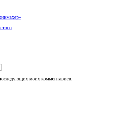
рикмахер»
лстого
ля последующих моих комментариев.