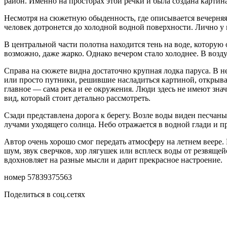
район. Именно на просторах этой речки и была создана картина
Несмотря на сюжетную обыденность, где описывается вечерняя р
человек дотронется до холодной водной поверхности. Лично у
В центральной части полотна находится тень на воде, которую
возможно, даже жарко. Однако вечером стало холоднее. В возду
Справа на сюжете видна достаточно крупная лодка паруса. В н
или просто путники, решившие насладиться картиной, открыва
главное — сама река и ее окружения. Люди здесь не имеют зна
вид, который стоит детально рассмотреть.
Сзади представлена дорога к берегу. Возле воды виден песчан
лучами уходящего солнца. Небо отражается в водной глади и п
Автор очень хорошо смог передать атмосферу на летнем веере.
шум, звук сверчков, хор лягушек или всплеск воды от резвящей
вдохновляет на разные мысли и дарит прекрасное настроение.
номер 57839375563
Поделиться в соц.сетях