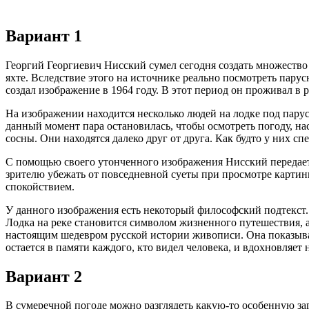
Вариант 1
Георгий Георгиевич Нисский сумел сегодня создать множество 
яхте. Вследствие этого на источнике реально посмотреть пар
создал изображение в 1964 году. В этот период он проживал в 
На изображении находится несколько людей на лодке под парус
данный момент пара остановилась, чтобы осмотреть погоду, на
сосны. Они находятся далеко друг от друга. Как будто у них сп
С помощью своего утонченного изображения Нисский передает
зрителю убежать от повседневной суеты при просмотре картин
спокойствием.
У данного изображения есть некоторый философский подтекст. 
Лодка на реке становится символом жизненного путешествия, а
настоящим шедевром русской истории живописи. Она показыва
остается в памяти каждого, кто видел человека, и вдохновляет
Вариант 2
В сумеречной погоде можно разглядеть какую-то особенную заг