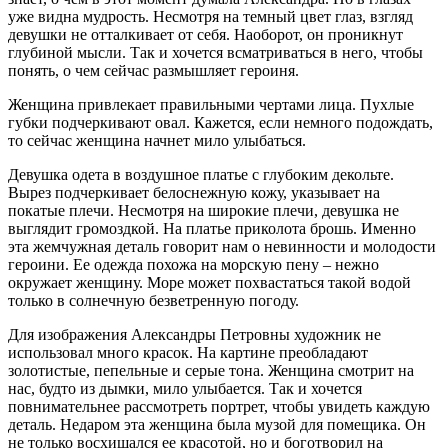
уже видна мудрость. Несмотря на темный цвет глаз, взгляд
девушки не отталкивает от себя. Наоборот, он проникнут
глубиной мысли. Так и хочется всматриваться в него, чтобы
понять, о чем сейчас размышляет героиня.
Женщина привлекает правильными чертами лица. Пухлые
губки подчеркивают овал. Кажется, если немного подождать,
то сейчас женщина начнет мило улыбаться.
Девушка одета в воздушное платье с глубоким декольте.
Вырез подчеркивает белоснежную кожу, указывает на
покатые плечи. Несмотря на широкие плечи, девушка не
выглядит громоздкой. На платье приколота брошь. Именно
эта жемчужная деталь говорит нам о невинности и молодости
героини. Ее одежда похожа на морскую пену – нежно
окружает женщину. Море может похвастаться такой водой
только в солнечную безветренную погоду.
Для изображения Александры Петровны художник не
использовал много красок. На картине преобладают
золотистые, пепельные и серые тона. Женщина смотрит на
нас, будто из дымки, мило улыбается. Так и хочется
повнимательнее рассмотреть портрет, чтобы увидеть каждую
деталь. Недаром эта женщина была музой для помещика. Он
не только восхищался ее красотой, но и боготворил на