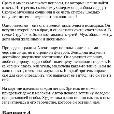
Сразу в мыслях мелькают вопросы, на которые нельзя найти
ответа. Интересно, скольким ухажерам она разбила сердца?
Сколько мужчины сочинили в ее честь стихов? Сколько
получает писем в неделю от поклонников?
Одно известно – она стала женой зажиточного помещика. Он
вступил второй раз в брак, и он оказался очень счастливым. В
семье Струйских было восемнадцать детей. Муж обожал жену,
дети были желанными и любимыми.
Природа наградила Александру не только идеальными
чертами лица, но и стройной фигурой. Женщина получила
достойное дворянское воспитание. Она уважает старших,
любит природу, горда собой, знает цену, ненавидит пороки. В
ее черных глазах, как уголь, заключена какая-то тайна. Нам не
дано понять, о чем она задумалась. Каждый зритель вправе
сам для себя определить, что выражает ее взгляд, что он таит в
себе.
На картине идеальна каждая деталь. Зритель не может
придраться даже к мелочам. Автор показал эстетику молодой
процветающей особы. Художника давно нет, но память о нем
запечатлелась в его творчестве, которое он оставил нам.
Вариант 4