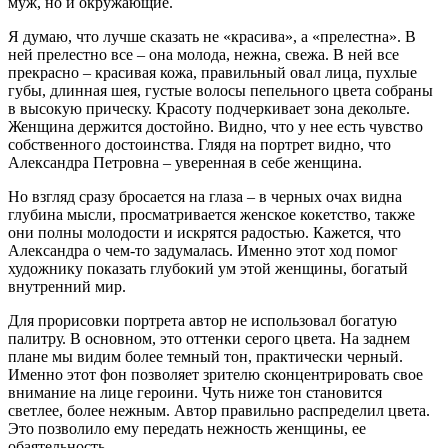
муж, но и окружающие.
Я думаю, что лучше сказать не «красива», а «прелестна». В
ней прелестно все – она молода, нежна, свежа. В ней все
прекрасно – красивая кожа, правильный овал лица, пухлые
губы, длинная шея, густые волосы пепельного цвета собраны
в высокую прическу. Красоту подчеркивает зона декольте.
Женщина держится достойно. Видно, что у нее есть чувство
собственного достоинства. Глядя на портрет видно, что
Александра Петровна – уверенная в себе женщина.
Но взгляд сразу бросается на глаза – в черных очах видна
глубина мысли, просматривается женское кокетство, также
они полны молодости и искрятся радостью. Кажется, что
Александра о чем-то задумалась. Именно этот ход помог
художнику показать глубокий ум этой женщины, богатый
внутренний мир.
Для прорисовки портрета автор не использовал богатую
палитру. В основном, это оттенки серого цвета. На заднем
плане мы видим более темный тон, практически черный.
Именно этот фон позволяет зрителю сконцентрировать свое
внимание на лице героини. Чуть ниже тон становится
светлее, более нежным. Автор правильно распределил цвета.
Это позволило ему передать нежность женщины, ее
обаятельность.