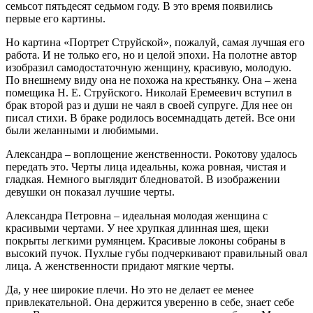
семьсот пятьдесят седьмом году. В это время появились
первые его картины.
Но картина «Портрет Струйской», пожалуй, самая лучшая его
работа. И не только его, но и целой эпохи. На полотне автор
изобразил самодостаточную женщину, красивую, молодую.
По внешнему виду она не похожа на крестьянку. Она – жена
помещика Н. Е. Струйского. Николай Еремеевич вступил в
брак второй раз и души не чаял в своей супруге. Для нее он
писал стихи. В браке родилось восемнадцать детей. Все они
были желанными и любимыми.
Александра – воплощение женственности. Рокотову удалось
передать это. Черты лица идеальны, кожа ровная, чистая и
гладкая. Немного выглядит бледноватой. В изображении
девушки он показал лучшие черты.
Александра Петровна – идеальная молодая женщина с
красивыми чертами. У нее хрупкая длинная шея, щеки
покрыты легкими румянцем. Красивые локоны собраны в
высокий пучок. Пухлые губы подчеркивают правильный овал
лица. А женственности придают мягкие черты.
Да, у нее широкие плечи. Но это не делает ее менее
привлекательной. Она держится уверенно в себе, знает себе