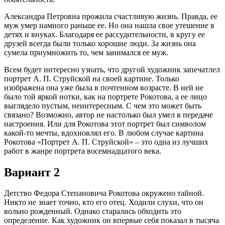
Александра Петровна прожила счастливую жизнь. Правда, ее
муж умер намного раньше ее. Но она нашла свое утешение в
детях и внуках. Благодаря ее рассудительности, в кругу ее
друзей всегда были только хорошие люди. За жизнь она
сумела приумножить то, чем занимался ее муж.
Всем будет интересно узнать, что другой художник запечатлел
портрет А. П. Струйской на своей картине. Только
изображена она уже была в почтенном возрасте. В ней не
было той яркой нотки, как на портрете Рокотова, а ее лицо
выглядело пустым, неинтересным. С чем это может быть
связано? Возможно, автор не настолько был умел в передаче
настроения. Или для Рокотова этот портрет был символом
какой-то мечты, вдохновлял его. В любом случае картина
Рокотова «Портрет А. П. Струйской» – это одна из лучших
работ в жанре портрета восемнадцатого века.
Вариант 2
Детство Федора Степановича Рокотова окружено тайной.
Никто не знает точно, кто его отец. Ходили слухи, что он
вольно рожденный. Однако старались обходить это
определение. Как художник он впервые себя показал в тысяча