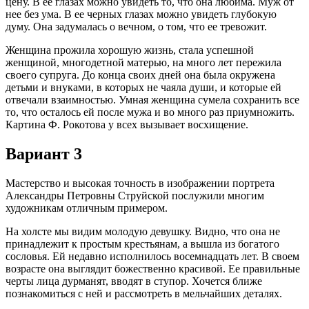
цену. В ее глазах можно увидеть то, что она любима. Муж от
нее без ума. В ее черных глазах можно увидеть глубокую
думу. Она задумалась о вечном, о том, что ее тревожит.
Женщина прожила хорошую жизнь, стала успешной
женщиной, многодетной матерью, на много лет пережила
своего супруга. До конца своих дней она была окружена
детьми и внуками, в которых не чаяла души, и которые ей
отвечали взаимностью. Умная женщина сумела сохранить все
то, что осталось ей после мужа и во много раз приумножить.
Картина Ф. Рокотова у всех вызывает восхищение.
Вариант 3
Мастерство и высокая точность в изображении портрета
Александры Петровны Струйской послужили многим
художникам отличным примером.
На холсте мы видим молодую девушку. Видно, что она не
принадлежит к простым крестьянам, а вышла из богатого
сословья. Ей недавно исполнилось восемнадцать лет. В своем
возрасте она выглядит божественно красивой. Ее правильные
черты лица дурманят, вводят в ступор. Хочется ближе
познакомиться с ней и рассмотреть в мельчайших деталях.