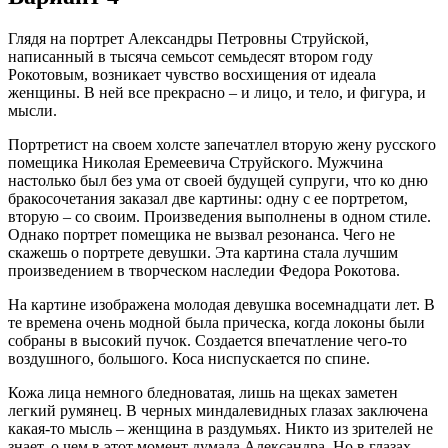
Глядя на портрет Александры Петровны Струйской,
написанный в тысяча семьсот семьдесят втором году
Рокотовым, возникает чувство восхищения от идеала
женщины. В ней все прекрасно – и лицо, и тело, и фигура, и
мысли.
Портретист на своем холсте запечатлел вторую жену русского
помещика Николая Еремеевича Струйского. Мужчина
настолько был без ума от своей будущей супруги, что ко дню
бракосочетания заказал две картины: одну с ее портретом,
вторую – со своим. Произведения выполнены в одном стиле.
Однако портрет помещика не вызвал резонанса. Чего не
скажешь о портрете девушки. Эта картина стала лучшим
произведением в творческом наследии Федора Рокотова.
На картине изображена молодая девушка восемнадцати лет. В
те времена очень модной была прическа, когда локоны были
собраны в высокий пучок. Создается впечатление чего-то
воздушного, большого. Коса ниспускается по спине.
Кожа лица немного бледноватая, лишь на щеках заметен
легкий румянец. В черных миндалевидных глазах заключена
какая-то мысль – женщина в раздумьях. Никто из зрителей не
знает, о чем в этот момент думала Александра. Но в глазах