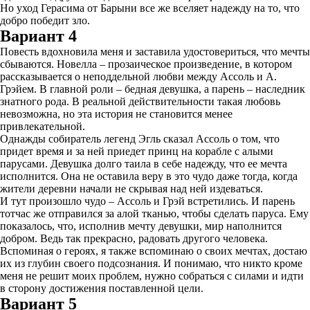
Но уход Герасима от Барыни все же вселяет надежду на то, что
добро победит зло.
Вариант 4
Повесть вдохновила меня и заставила удостовериться, что мечты
сбываются. Новелла – прозаическое произведение, в котором
рассказывается о неподдельной любви между Ассоль и А.
Грэйем. В главной роли – бедная девушка, а парень – наследник
знатного рода. В реальной действительности такая любовь
невозможна, но эта история не становится менее
привлекательной.
Однажды собиратель легенд Эгль сказал Ассоль о том, что
придет время и за ней приедет принц на корабле с алыми
парусами. Девушка долго таила в себе надежду, что ее мечта
исполнится. Она не оставила веру в это чудо даже тогда, когда
жители деревни начали не скрывая над ней издеваться.
И тут произошло чудо – Ассоль и Грэй встретились. И парень
тотчас же отправился за алой тканью, чтобы сделать паруса. Ему
показалось, что, исполнив мечту девушки, мир наполнится
добром. Ведь так прекрасно, радовать другого человека.
Вспоминая о героях, я также вспоминаю о своих мечтах, достаю
их из глубин своего подсознания. И понимаю, что никто кроме
меня не решит моих проблем, нужно собраться с силами и идти
в сторону достижения поставленной цели.
Вариант 5