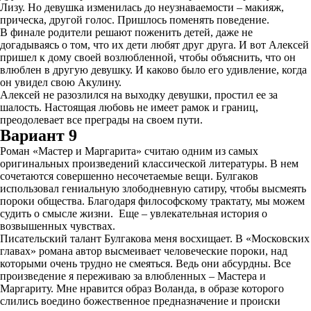
Лизу. Но девушка изменилась до неузнаваемости – макияж,
прическа, другой голос. Пришлось поменять поведение.
В финале родители решают поженить детей, даже не
догадываясь о том, что их дети любят друг друга. И вот Алексей
пришел к дому своей возлюбленной, чтобы объяснить, что он
влюблен в другую девушку. И каково было его удивление, когда
он увидел свою Акулину.
Алексей не разозлился на выходку девушки, простил ее за
шалость. Настоящая любовь не имеет рамок и границ,
преодолевает все преграды на своем пути.
Вариант 9
Роман «Мастер и Маргарита» считаю одним из самых
оригинальных произведений классической литературы. В нем
сочетаются совершенно несочетаемые вещи. Булгаков
использовал гениальную злободневную сатиру, чтобы высмеять
пороки общества. Благодаря философскому трактату, мы можем
судить о смысле жизни. Еще – увлекательная история о
возвышенных чувствах.
Писательский талант Булгакова меня восхищает. В «Московских
главах» романа автор высмеивает человеческие пороки, над
которыми очень трудно не смеяться. Ведь они абсурдны. Все
произведение я переживаю за влюбленных – Мастера и
Маргариту. Мне нравится образ Воланда, в образе которого
слились воедино божественное предназначение и происки