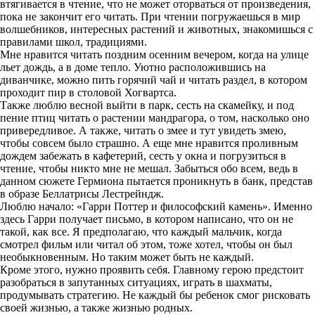
втягивается в чтение, что не может оторваться от произведения,
пока не закончит его читать. При чтении погружаешься в мир
волшебников, интересных растений и животных, знакомишься с
правилами школ, традициями.
Мне нравится читать поздним осенним вечером, когда на улице
льет дождь, а в доме тепло. Уютно расположившись на
диванчике, можно пить горячий чай и читать раздел, в котором
проходит пир в столовой Хогвартса.
Также люблю весной выйти в парк, сесть на скамейку, и под
пение птиц читать о растении мандрагора, о том, насколько оно
привередливое. А также, читать о змее и тут увидеть змею,
чтобы совсем было страшно. А еще мне нравится проливным
дождем забежать в кафетерий, сесть у окна и погрузиться в
чтение, чтобы никто мне не мешал. Забыться обо всем, ведь в
данном сюжете Гермиона пытается проникнуть в банк, представ
в образе Беллатрисы Лестрейндж.
Люблю начало: «Гарри Поттер и философский камень». Именно
здесь Гарри получает письмо, в котором написано, что он не
такой, как все. Я предполагаю, что каждый мальчик, когда
смотрел фильм или читал об этом, тоже хотел, чтобы он был
необыкновенным. Но таким может быть не каждый.
Кроме этого, нужно проявить себя. Главному герою предстоит
разобраться в запутанных ситуациях, играть в шахматы,
продумывать стратегию. Не каждый бы ребенок смог рисковать
своей жизнью, а также жизнью родных.