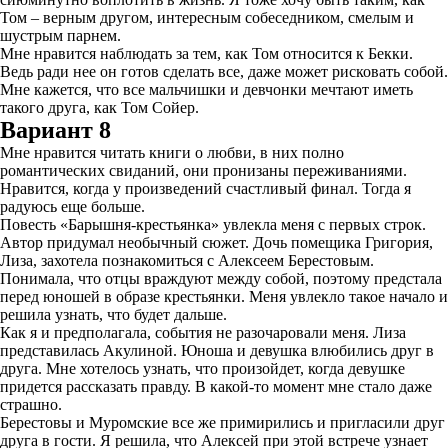
Том – верным другом, интересным собеседником, смелым и
шустрым парнем.
Мне нравится наблюдать за тем, как Том относится к Бекки.
Ведь ради нее он готов сделать все, даже может рисковать собой.
Мне кажется, что все мальчишки и девчонки мечтают иметь
такого друга, как Том Сойер.
Вариант 8
Мне нравится читать книги о любви, в них полно
романтических свиданий, они пронизаны переживаниями.
Нравится, когда у произведений счастливый финал. Тогда я
радуюсь еще больше.
Повесть «Барышня-крестьянка» увлекла меня с первых строк.
Автор придумал необычный сюжет. Дочь помещика Григория,
Лиза, захотела познакомиться с Алексеем Берестовым.
Понимала, что отцы враждуют между собой, поэтому предстала
перед юношей в образе крестьянки. Меня увлекло такое начало и
решила узнать, что будет дальше.
Как я и предполагала, события не разочаровали меня. Лиза
представилась Акулиной. Юноша и девушка влюбились друг в
друга. Мне хотелось узнать, что произойдет, когда девушке
придется рассказать правду. В какой-то момент мне стало даже
страшно.
Берестовы и Муромские все же примирились и пригласили друг
друга в гости. Я решила, что Алексей при этой встрече узнает