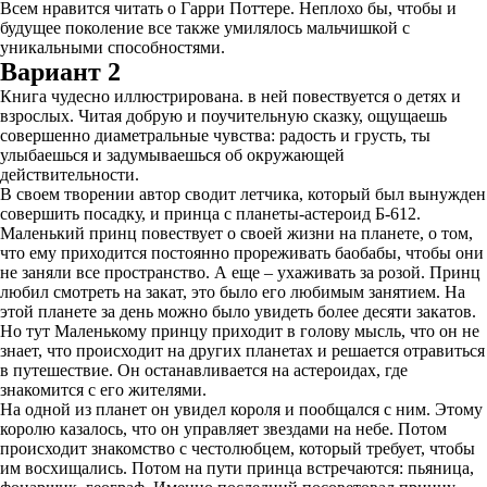
Всем нравится читать о Гарри Поттере. Неплохо бы, чтобы и
будущее поколение все также умилялось мальчишкой с
уникальными способностями.
Вариант 2
Книга чудесно иллюстрирована. в ней повествуется о детях и
взрослых. Читая добрую и поучительную сказку, ощущаешь
совершенно диаметральные чувства: радость и грусть, ты
улыбаешься и задумываешься об окружающей
действительности.
В своем творении автор сводит летчика, который был вынужден
совершить посадку, и принца с планеты-астероид Б-612.
Маленький принц повествует о своей жизни на планете, о том,
что ему приходится постоянно прореживать баобабы, чтобы они
не заняли все пространство. А еще – ухаживать за розой. Принц
любил смотреть на закат, это было его любимым занятием. На
этой планете за день можно было увидеть более десяти закатов.
Но тут Маленькому принцу приходит в голову мысль, что он не
знает, что происходит на других планетах и решается отравиться
в путешествие. Он останавливается на астероидах, где
знакомится с его жителями.
На одной из планет он увидел короля и пообщался с ним. Этому
королю казалось, что он управляет звездами на небе. Потом
происходит знакомство с честолюбцем, который требует, чтобы
им восхищались. Потом на пути принца встречаются: пьяница,