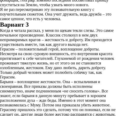
фонарщик, географ. Именно последний посоветовал принцу
спуститься на Землю, чтобы узнать много нового.
Я не раз пересматриваю эту познавательную книгу с
поучительным сюжетом. Она учит дружить, ведь дружба – это
самое ценное, что есть у человека.
Вариант 3
Когда я читала рассказ, у меня по щекам текли слезы. Это самое
печальное произведение. Классик столкнул в нем двух
непримиримых врагов – жестокость и доброту. Им приходится
существовать вместе, так как другого выхода нет.
Герасим – положительный герой, воплощение доброты.
Несмотря на свою суровую внешность, его внутренняя красота
притягивает к себе читателей. Глухонемой от рождения человек
проживает тяжелую жизнь, но от этого он не становится
озлобленным, жестоким. Ему дано любить, дарить доброту.
Только добрый человек может полюбить собачку так, как
Герасим.
Барыня – воплощение жестокости. Она – вспыльчивая и
своенравная. Все приказы должны быть исполнены
сиюминутно, иначе подчиненным «не сносить головы». Все
знают, если барыня в данную минуту пребывает в хорошем
расположении духа – жди беды. Именно в этот момент она
познакомилась с Муму. Потом она приказала убить животное.
Герасиму пришлось это сделать, потому что он понимал, если не
сделает он, другие люди более жестоко расправятся с животным.