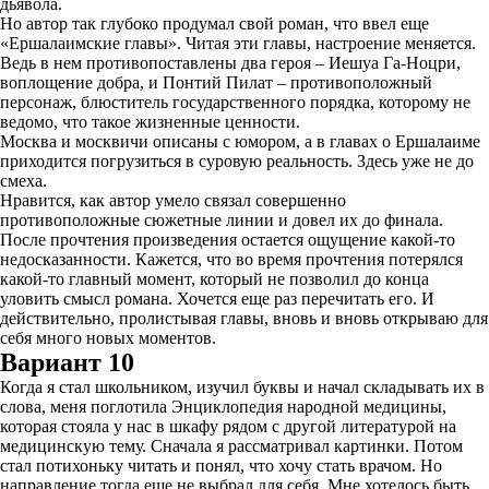
дьявола.
Но автор так глубоко продумал свой роман, что ввел еще
«Ершалаимские главы». Читая эти главы, настроение меняется.
Ведь в нем противопоставлены два героя – Иешуа Га-Ноцри,
воплощение добра, и Понтий Пилат – противоположный
персонаж, блюститель государственного порядка, которому не
ведомо, что такое жизненные ценности.
Москва и москвичи описаны с юмором, а в главах о Ершалаиме
приходится погрузиться в суровую реальность. Здесь уже не до
смеха.
Нравится, как автор умело связал совершенно
противоположные сюжетные линии и довел их до финала.
После прочтения произведения остается ощущение какой-то
недосказанности. Кажется, что во время прочтения потерялся
какой-то главный момент, который не позволил до конца
уловить смысл романа. Хочется еще раз перечитать его. И
действительно, пролистывая главы, вновь и вновь открываю для
себя много новых моментов.
Вариант 10
Когда я стал школьником, изучил буквы и начал складывать их в
слова, меня поглотила Энциклопедия народной медицины,
которая стояла у нас в шкафу рядом с другой литературой на
медицинскую тему. Сначала я рассматривал картинки. Потом
стал потихоньку читать и понял, что хочу стать врачом. Но
направление тогда еще не выбрал для себя. Мне хотелось быть