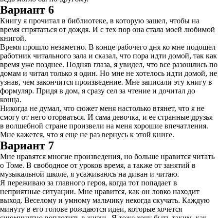
Вариант 6
Книгу я прочитал в библиотеке, в которую зашел, чтобы на
время спрятаться от дождя. И с тех пор она стала моей любимой
книгой.
Время прошло незаметно. В конце рабочего дня ко мне подошел
работник читального зала и сказал, что пора идти домой, так как
время уже позднее. Подняв глаза, я увидел, что все разошлись по
домам и читал только я один. Но мне не хотелось идти домой, не
узнав, чем закончится произведение. Мне записали эту книгу в
формуляр. Придя в дом, я сразу сел за чтение и дочитал до
конца.
Никогда не думал, что сюжет меня настолько втянет, что я не
смогу от него оторваться. И сама девочка, и ее странные друзья
в волшебной стране произвели на меня хорошие впечатления.
Мне кажется, что я еще не раз вернусь к этой книге.
Вариант 7
Мне нравятся многие произведения, но больше нравится читать
о Томе. В свободное от уроков время, а также от занятий в
музыкальной школе, я усаживаюсь на диван и читаю.
Я переживаю за главного героя, когда тот попадает в
неприятные ситуации. Мне нравится, как он ловко находит
выход. Веселому и умному мальчику некогда скучать. Каждую
минуту в его голове рождаются идеи, которые хочется
сиюминутно воплотить в жизнь. Я тоже хочу быть таким, как