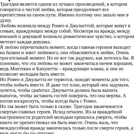
Трагедия является одним из лучших произведений, в котором
говорится о чистой любви, которая преодолевает все
препятствия на своем пути. Именно поэтому оно запало мне в
душу.
Любовь возникла между Ромео и Джульеттой, которые живут в
семьях, враждующих между собой. Несмотря на вражду, между
юношей и девушкой возникло романтическое чувство, о котором
мечтает каждая девушка.
Я люблю перечитывать момент, когда главная героиня выходит
на балкон и зовет любимого, они объясняются в любви. Очень
трогательный момент. Но не все так радужно, как хотелось бы. Я
понимаю, что эта любовь не может закончиться ничем хорошим,
ведь Монтекки и Капулетти – враждующие кланы, и они не
позволят молодым быть вместе.
Но Ромео и Джульетта не теряются, находят моменты для того,
чтобы побыть вместе. И даже тот план, который они задумали,
хочется, чтобы сработал. Джульетта должна была выпить
напиток, чтобы заставить гостей поверить, что она мертва. А
потом воскреснуть, чтобы всегда быть с Ромео.
Но так может быть только в сказке. Трагедия заканчивается
смертью главных героев. Исход печален. Из-за враждебной
настроенности родителей молодым пришлось умереть, чтобы
никто не препятствовал им быть вместе. Очень жаль, что
междоусобная вражда закончилась только после смерти героев, а
ведь могло бы по-другому.