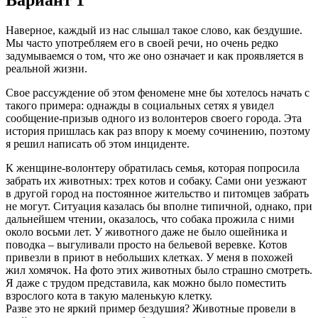
Наверное, каждый из нас слышал такое слово, как бездушие.
Мы часто употребляем его в своей речи, но очень редко
задумываемся о том, что же оно означает и как проявляется в
реальной жизни.
Свое рассуждение об этом феномене мне бы хотелось начать с
такого примера: однажды в социальных сетях я увидел
сообщение-призыв одного из волонтеров своего города. Эта
история пришлась как раз впору к моему сочинению, поэтому
я решил написать об этом инциденте.
К женщине-волонтеру обратилась семья, которая попросила
забрать их животных: трех котов и собаку. Сами они уезжают
в другой город на постоянное жительство и питомцев забрать
не могут. Ситуация казалась бы вполне типичной, однако, при
дальнейшем чтении, оказалось, что собака прожила с ними
около восьми лет. У животного даже не было ошейника и
поводка – выгуливали просто на бельевой веревке. Котов
привезли в приют в небольших клетках. У меня в похожей
жил хомячок. На фото этих животных было страшно смотреть.
Я даже с трудом представила, как можно было поместить
взрослого кота в такую маленькую клетку.
Разве это не яркий пример бездушия? Животные провели в