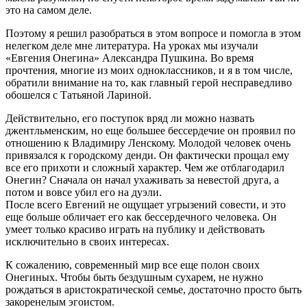
это на самом деле.
Поэтому я решил разобраться в этом вопросе и помогла в этом
нелегком деле мне литература. На уроках мы изучали
«Евгения Онегина» Александра Пушкина. Во время
прочтения, многие из моих одноклассников, и я в том числе,
обратили внимание на то, как главный герой несправедливо
обошелся с Татьяной Лариной.
Действительно, его поступок вряд ли можно назвать
джентльменским, но еще большее бессердечие он проявил по
отношению к Владимиру Ленскому. Молодой человек очень
привязался к городскому денди. Он фактически прощал ему
все его прихоти и сложный характер. Чем же отблагодарил
Онегин? Сначала он начал ухаживать за невестой друга, а
потом и вовсе убил его на дуэли.
После всего Евгений не ощущает угрызений совести, и это
еще больше обличает его как бессердечного человека. Он
умеет только красиво играть на публику и действовать
исключительно в своих интересах.
К сожалению, современный мир все еще полон своих
Онегиных. Чтобы быть бездушным сухарем, не нужно
рождаться в аристократической семье, достаточно просто быть
закоренелым эгоистом.