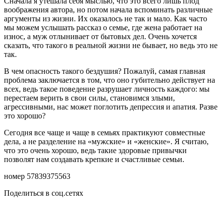
Сначала я утешала себя мыслью, что это всего лишь плод
воображения автора, но потом начала вспоминать различные
аргументы из жизни. Их оказалось не так и мало. Как часто
мы можем услышать рассказ о семье, где жена работает на
износ, а муж отлынивает от бытовых дел. Очень хочется
сказать, что такого в реальной жизни не бывает, но ведь это не
так.
В чем опасность такого бездушия? Пожалуй, самая главная
проблема заключается в том, что оно губительно действует на
всех, ведь такое поведение разрушает личность каждого: мы
перестаем верить в свои силы, становимся злыми,
агрессивными, нас может поглотить депрессия и апатия. Разве
это хорошо?
Сегодня все чаще и чаще в семьях практикуют совместные
дела, а не разделение на «мужские» и «женские». Я считаю,
что это очень хорошо, ведь такие здоровые привычки
позволят нам создавать крепкие и счастливые семьи.
номер 57839375563
Поделиться в соц.сетях