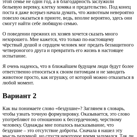
этой семье не один год, а в благодарность заслужили
бельевую веревку, клетку хомяка и предательство. Под конец
поста я даже всерьез начала думать, что животным невероятно
повезло оказаться в приюте, ведь, вполне вероятно, здесь они
смогут найти себе любящую семью.
О поведении прежних их хозяев хочется сказать много
нехорошего. Мне кажется, что только по-настоящему
чёрствый душой и сердцем человек мог предать беззащитного
четвероногого друга и превратить его жизнь в настоящее
испытание.
Я очень надеюсь, что в ближайшем будущем люди будут более
ответственно относиться к своим питомцам и не заводить
животное просто, как игрушку, от которой можно отказаться в
любой момент.
Вариант 2
Как вы понимаете слово «бездушие»? Заглянем в словарь,
чтобы узнать точную формулировку. Оказывается, это слово
употребляют по отношению к бессердечному, черствому
человеку. Однажды мне попалось высказывание, что
бездушие – это отсутствие доброты. Сначала я нашел эту
мысль разумной, но спустя некоторое время задумался. Так ли