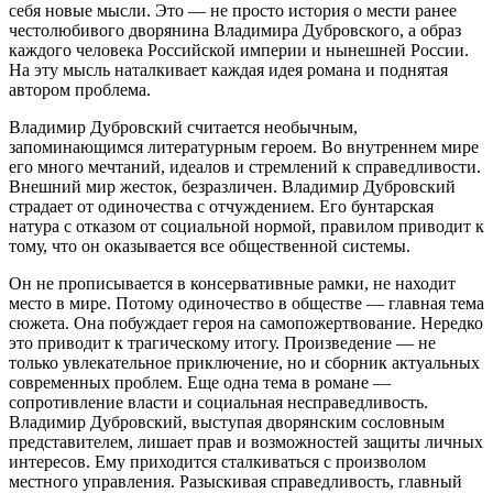
себя новые мысли. Это — не просто история о мести ранее
честолюбивого дворянина Владимира Дубровского, а образ
каждого человека Российской империи и нынешней России.
На эту мысль наталкивает каждая идея романа и поднятая
автором проблема.
Владимир Дубровский считается необычным,
запоминающимся литературным героем. Во внутреннем мире
его много мечтаний, идеалов и стремлений к справедливости.
Внешний мир жесток, безразличен. Владимир Дубровский
страдает от одиночества с отчуждением. Его бунтарская
натура с отказом от социальной нормой, правилом приводит к
тому, что он оказывается все общественной системы.
Он не прописывается в консервативные рамки, не находит
место в мире. Потому одиночество в обществе — главная тема
сюжета. Она побуждает героя на самопожертвование. Нередко
это приводит к трагическому итогу. Произведение — не
только увлекательное приключение, но и сборник актуальных
современных проблем. Еще одна тема в романе —
сопротивление власти и социальная несправедливость.
Владимир Дубровский, выступая дворянским сословным
представителем, лишает прав и возможностей защиты личных
интересов. Ему приходится сталкиваться с произволом
местного управления. Разыскивая справедливость, главный