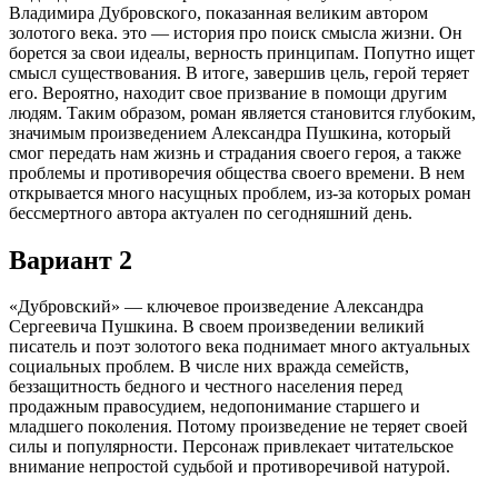
Владимира Дубровского, показанная великим автором
золотого века. это — история про поиск смысла жизни. Он
борется за свои идеалы, верность принципам. Попутно ищет
смысл существования. В итоге, завершив цель, герой теряет
его. Вероятно, находит свое призвание в помощи другим
людям. Таким образом, роман является становится глубоким,
значимым произведением Александра Пушкина, который
смог передать нам жизнь и страдания своего героя, а также
проблемы и противоречия общества своего времени. В нем
открывается много насущных проблем, из-за которых роман
бессмертного автора актуален по сегодняшний день.
Вариант 2
«Дубровский» — ключевое произведение Александра
Сергеевича Пушкина. В своем произведении великий
писатель и поэт золотого века поднимает много актуальных
социальных проблем. В числе них вражда семейств,
беззащитность бедного и честного населения перед
продажным правосудием, недопонимание старшего и
младшего поколения. Потому произведение не теряет своей
силы и популярности. Персонаж привлекает читательское
внимание непростой судьбой и противоречивой натурой.