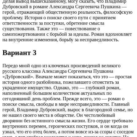
Делая вывод вышесказанному, могу сказать, что Владимир
Дубровский в романе Александра Сергеевича Пушкина —
герой, отражающий общественную реальность, философскую
проблему. История о поиске своего пути с принятием
ответственности за поступки, обретение смысла
существования. Также это — повествование о
самопожертвовании с борьбой за идеалы. Роман вдохновляет
на внутренние изменения, борьбу за несправедливость.
Вариант 3
Передо мной одно из ключевых произведений великого
русского классика Александра Сергеевича Пушкина
«Дубровский». Вначале может показаться, что это — простая
история одного разбойника, пожелавшего отомстить за
украденное имущество. Однако, это — глубокий роман,
наполненный большим количеством актуальных по
сегодняшний день проблем. Прежде всего, это — роман о
поиске смысла, свободы в мире несправедливости. Главный
герой, Владимир Дубровский, вырос в благородной семье, но
не нашел своего места в обществе. Он честолюбивый
дворянин без истинного смысла жизни. Его сердце требовало
внутренних перемен, героических поступков, и он когда он
узнал, что его отец болен, а потом вовсе из-за ссоры с соседом