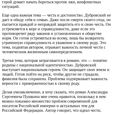
герой думает начать бороться против лжи, конфликтных
ситуаций.
Еще одна важная тема — честь и достоинство. Дубровский не
дает в обиду себя и семью. Даже после смерти своего отца, он
пытается правдой и неправдой защитить его и свою честь. Он
устремляется к вере и справедливости, даже если это
противоречит ряду законов и установленных в обществе
норм. Он готов устремиться ко всему, лишь бы возвратить
утраченную справедливость и уважение к своему роду. Это
тема, поднятая автором, отражает важность личной чести с
человеческим жизненным самоопределением.
Третья тема, которая затрагивается в романе, это — понятие
родины с национальной идентичностью. Дубровский
выступает национальным героем. Он защищает свои земли и
людей. Готов пойти на риск, чтобы другие не страдали,
фамилия была сохранена. Проблема подчеркивает важность
верности с приверженностью к своему роду.
Делая умозаключение, я хочу сказать, что роман Александра
Сергеевича Пушкина мне очень нравится, поскольку в нем
можно показано множество проблем современной для
писателя Российской империи и актуальных тем для
Российской Федерации. Автор говорит, что идеал чести,