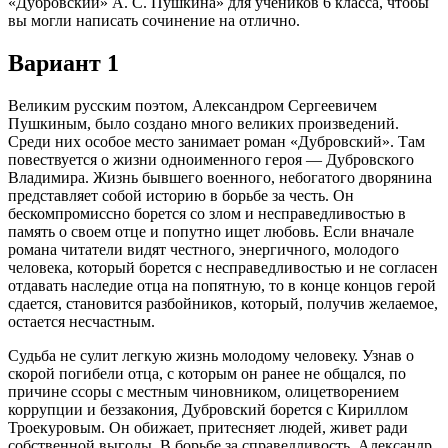
«Дубровский» А. С. Пушкина» для учеников 6 класса, чтобы
вы могли написать сочинение на отлично.
Вариант 1
Великим русским поэтом, Александром Сергеевичем
Пушкиным, было создано много великих произведений.
Среди них особое место занимает роман «Дубровский». Там
повествуется о жизни одноименного героя — Дубровского
Владимира. Жизнь бывшего военного, небогатого дворянина
представляет собой историю в борьбе за честь. Он
бескомпромиссно борется со злом и несправедливостью в
память о своем отце и попутно ищет любовь. Если вначале
романа читатели видят честного, энергичного, молодого
человека, который борется с несправедливостью и не согласен
отдавать наследие отца на попятную, то в конце концов герой
сдается, становится разбойников, который, получив желаемое,
остается несчастным.
Судьба не сулит легкую жизнь молодому человеку. Узнав о
скорой погибели отца, с которым он ранее не общался, по
причине ссоры с местным чиновником, олицетворением
коррупции и беззакония, Дубровский борется с Кириллом
Троекуровым. Он обижает, притесняет людей, живет ради
собственной выгоды. В борьбе за справедливость, Александр