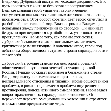
Владимир Дубровский выступает молодым дворянином. Его
путь креститься с жизнью бесчестия с преступлением.
Вначале главный герой управляет своим имением,
статусностью оказывается лишенным жестокого отношения,
произвола отца. Этот оборот событий дает герою окунуться в
разбойный, нелегальный мир. Вначале романа Владимир
показывает жажду приключений со свободой. Он начинает
бездумно присоединяться к разбойникам, участвовать в их
преступлениях. По мере того, как развивается сюжет,
Дубровский становится самостоятельным мыслителем,
критически размышляющим. В конечном итоге, герой под
действием общественности ступает с тропы справедливости и
теряет себя.
Дубровский в романе становится некоторой проекцией
общественной внутриполитической ситуации царской
России. Пушкин осуждает произвол и беззаконие в стране.
Владимир выступает символом сопротивления,
несправедливого отношения и тирании. Кроме общественной
проблемы, в романе поднимается проблема внутреннего
противоречия, поиска истинного смысла жизни. Герой задает
вопрос нравственного, справедливого отношения. Он
переживает перечень эмоциональных колебаний и стремится
отыскать свое предназначение мира.