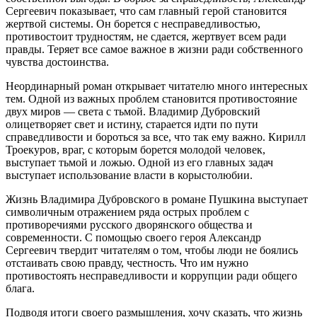
Сергеевич показывает, что сам главный герой становится
жертвой системы. Он борется с несправедливостью,
противостоит трудностям, не сдается, жертвует всем ради
правды. Теряет все самое важное в жизни ради собственного
чувства достоинства.
Неординарный роман открывает читателю много интересных
тем. Одной из важных проблем становится противостояние
двух миров — света с тьмой. Владимир Дубровский
олицетворяет свет и истину, старается идти по пути
справедливости и бороться за все, что так ему важно. Кирилл
Троекуров, враг, с которым борется молодой человек,
выступает тьмой и ложью. Одной из его главных задач
выступает использование власти в корыстолюбии.
Жизнь Владимира Дубровского в романе Пушкина выступает
символичным отражением ряда острых проблем с
противоречиями русского дворянского общества и
современности. С помощью своего героя Александр
Сергеевич твердит читателям о том, чтобы люди не боялись
отстаивать свою правду, честность. Что им нужно
противостоять несправедливости и коррупции ради общего
блага.
Подводя итоги своего размышления, хочу сказать, что жизнь