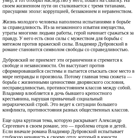
умер, а тот отобрал наследство у него, пошел на схватку. На
своем жизненном пути он сталкивается с тремя титанами,
присущими эпохе: коррупцией, беззаконием и неравенством.
Жизнь молодого человека наполнена испытаниями в борьбе
за справедливость. Из-за незаконного изъятия имущества,
утраты многими людьми работы, герой начинает сражаться за
правду. У него есть свои силы с мужеством для борьбы с
мятежом против вражеской силы. Владимир Дубровский в
романе становится символом свободы со справедливостью.
Дубровский не приемлет эти ограничения и стремится к
свободе и независимости. Он выступает против
сформировавшейся системы и пытается отыскать свое место в
мире неправды и произвола. Потому главная тема сюжета —
борьба с жизненными ценностями дворянского сословия,
несправедливостью, противостоянием классов между собой.
Владимир влюбляется в дочь бывшего крепостного
крестьянина, нарушая привычный социальный
иерархический строй. Это ведет к ситуации большего
конфликта, противостояния разных общественных классов.
Еще одна крупная тема, которую раскрывает Александр
Сергеевич в своем романе, это — проблема отцов и детей.
Если вначале романа Владимир Дубровский испытывает
глубокую ненависть к своему отцу, который в юности