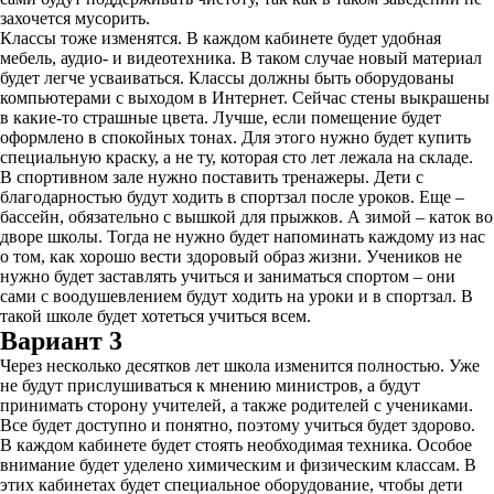
захочется мусорить.
Классы тоже изменятся. В каждом кабинете будет удобная
мебель, аудио- и видеотехника. В таком случае новый материал
будет легче усваиваться. Классы должны быть оборудованы
компьютерами с выходом в Интернет. Сейчас стены выкрашены
в какие-то страшные цвета. Лучше, если помещение будет
оформлено в спокойных тонах. Для этого нужно будет купить
специальную краску, а не ту, которая сто лет лежала на складе.
В спортивном зале нужно поставить тренажеры. Дети с
благодарностью будут ходить в спортзал после уроков. Еще –
бассейн, обязательно с вышкой для прыжков. А зимой – каток во
дворе школы. Тогда не нужно будет напоминать каждому из нас
о том, как хорошо вести здоровый образ жизни. Учеников не
нужно будет заставлять учиться и заниматься спортом – они
сами с воодушевлением будут ходить на уроки и в спортзал. В
такой школе будет хотеться учиться всем.
Вариант 3
Через несколько десятков лет школа изменится полностью. Уже
не будут прислушиваться к мнению министров, а будут
принимать сторону учителей, а также родителей с учениками.
Все будет доступно и понятно, поэтому учиться будет здорово.
В каждом кабинете будет стоять необходимая техника. Особое
внимание будет уделено химическим и физическим классам. В
этих кабинетах будет специальное оборудование, чтобы дети