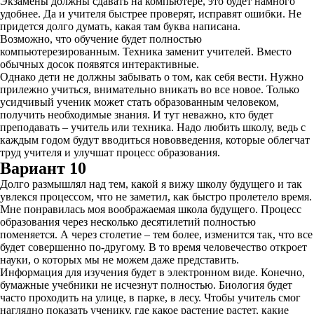
Экзамены должны сдавать на компьютере, это будет намного
удобнее. Да и учителя быстрее проверят, исправят ошибки. Не
придется долго думать, какая там буква написана.
Возможно, что обучение будет полностью
компьютерезированным. Техника заменит учителей. Вместо
обычных досок появятся интерактивные.
Однако дети не должны забывать о том, как себя вести. Нужно
прилежно учиться, внимательно вникать во все новое. Только
усидчивый ученик может стать образованным человеком,
получить необходимые знания. И тут неважно, кто будет
преподавать – учитель или техника. Надо любить школу, ведь с
каждым годом будут вводиться нововведения, которые облегчат
труд учителя и улучшат процесс образования.
Вариант 10
Долго размышлял над тем, какой я вижу школу будущего и так
увлекся процессом, что не заметил, как быстро пролетело время.
Мне понравилась моя воображаемая школа будущего. Процесс
образования через несколько десятилетий полностью
поменяется. А через столетие – тем более, изменится так, что все
будет совершенно по-другому. В то время человечество откроет
науки, о которых мы не можем даже представить.
Информация для изучения будет в электронном виде. Конечно,
бумажные учебники не исчезнут полностью. Биология будет
часто проходить на улице, в парке, в лесу. Чтобы учитель смог
наглядно показать ученику, где какое растение растет, какие