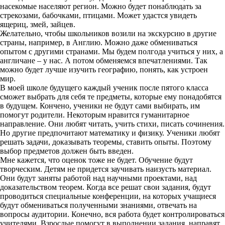
насекомые населяют регион. Можно будет понаблюдать за
стрекозами, бабочками, птицами. Может удастся увидеть
ящериц, змей, зайцев.
Желательно, чтобы школьников возили на экскурсию в другие
страны, например, в Англию. Можно даже обмениваться
опытом с другими странами. Мы будем полгода учиться у них, а
англичане – у нас. А потом обменяемся впечатлениями. Так
можно будет лучше изучить географию, понять, как устроен
мир.
В моей школе будущего каждый ученик после пятого класса
сможет выбрать для себя те предметы, которые ему понадобятся
в будущем. Кончено, ученики не будут сами выбирать, им
помогут родители. Некоторым нравится гуманитарное
направление. Они любят читать, учить стихи, писать сочинения.
Но другие предпочитают математику и физику. Ученики любят
решать задачи, доказывать теоремы, ставить опыты. Поэтому
выбор предметов должен быть введен.
Мне кажется, что оценок тоже не будет. Обучение будут
творческим. Детям не придется заучивать наизусть материал.
Они будут заняты работой над научными проектами, над
доказательством теорем. Когда все решат свои задания, будут
проводиться специальные конференции, на которых учащиеся
будут обмениваться полученными знаниями, отвечать на
вопросы аудитории. Конечно, вся работа будет контролироваться
учителями. Взрослые помогут в выполнении задания, направят