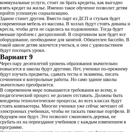
коммунальные услуги, стоит ли брать кредиты, как выгодно
взять кредит на жилье. Именно такое обучение позволит детям
пройти успешную социализацию.
Здание станет другим. Вместо парт из ДСП и стульев будет
современная мебель из массива. В холлах будут стоять диваны и
кресла, чтобы дети не садились на подоконники. Тогда будет
меньше проблем с дисциплиной. В спортивном зале будет все
оборудование, необходимое для занятий. Обязателен бассейн. В
такой школе детям захочется учиться, и они с удовольствием
будут посещать уроки.
Вариант 9
Через пару десятилетий уровень образования значительно
повысится и школы будут другими. Нет, ученики по-прежнему
будут изучать предметы, сдавать тесты и экзамены, писать
сочинения и контрольные работы. Но само здание школы
значительно преобразится.
В современном мире повышаются требования ко всему, и
педагогический процесс не должен отставать. Должны быть
внедрены технологические процессы, во всех классах будут
стоять компьютеры. Многие ученики уже сейчас мечтают об
электронных учебниках, чтобы не таскать тяжелые портфели. В
будущем они будут. Это позволит сэкономить деревья, не
срубать их на переиздание учебников с каждым изменением в
программе.