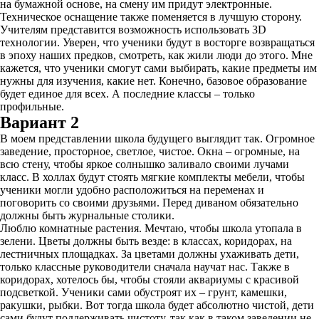
на бумажной основе, на смену им придут электронные.
Техническое оснащение также поменяется в лучшую сторону.
Учителям представится возможность использовать 3D
технологии. Уверен, что ученики будут в восторге возвращаться
в эпоху наших предков, смотреть, как жили люди до этого. Мне
кажется, что ученики смогут сами выбирать, какие предметы им
нужны для изучения, какие нет. Конечно, базовое образование
будет единое для всех. А последние классы – только
профильные.
Вариант 2
В моем представлении школа будущего выглядит так. Огромное
заведение, просторное, светлое, чистое. Окна – огромные, на
всю стену, чтобы яркое солнышко заливало своими лучами
класс. В холлах будут стоять мягкие комплекты мебели, чтобы
ученики могли удобно расположиться на переменах и
поговорить со своими друзьями. Перед диваном обязательно
должны быть журнальные столики.
Люблю комнатные растения. Мечтаю, чтобы школа утопала в
зелени. Цветы должны быть везде: в классах, коридорах, на
лестничных площадках. За цветами должны ухаживать дети,
только классные руководители сначала научат нас. Также в
коридорах, хотелось бы, чтобы стояли аквариумы с красивой
подсветкой. Ученики сами обустроят их – грунт, камешки,
ракушки, рыбки. Вот тогда школа будет абсолютно чистой, дети
сами будут поддерживать чистоту, так как в таком заведении не