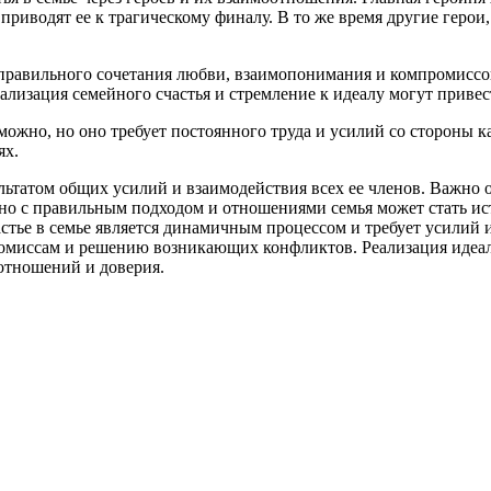
риводят ее к трагическому финалу. В то же время другие герои, 
ом правильного сочетания любви, взаимопонимания и компромисс
деализация семейного счастья и стремление к идеалу могут приве
возможно, но оно требует постоянного труда и усилий со сторон
ях.
зультатом общих усилий и взаимодействия всех ее членов. Важно о
но с правильным подходом и отношениями семья может стать ис
астье в семье является динамичным процессом и требует усилий 
омиссам и решению возникающих конфликтов. Реализация идеала
отношений и доверия.