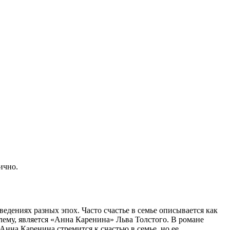
ично.
едениях разных эпох. Часто счастье в семье описывается как
ему, является «Анна Каренина» Льва Толстого. В романе
Анна Каренина стремится к счастью в семье, но ее