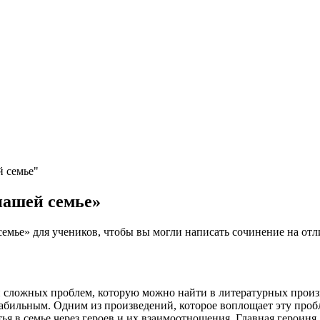
й семье"
нашей семье»
емье» для учеников, чтобы вы могли написать сочинение на отл
и сложных проблем, которую можно найти в литературных произв
абильным. Одним из произведений, которое воплощает эту пробл
я в семье через героев и их взаимоотношения. Главная героиня 