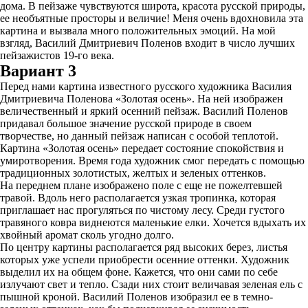
дома. В пейзаже чувствуются широта, красота русской природы,
ее необъятные просторы и величие! Меня очень вдохновила эта
картина и вызвала много положительных эмоций. На мой
взгляд, Василий Дмитриевич Поленов входит в число лучших
пейзажистов 19-го века.
Вариант 3
Перед нами картина известного русского художника Василия
Дмитриевича Поленова «Золотая осень». На ней изображен
величественный и яркий осенний пейзаж. Василий Поленов
придавал большое значение русской природе в своем
творчестве, но данный пейзаж написан с особой теплотой.
Картина «Золотая осень» передает состояние спокойствия и
умиротворения. Время года художник смог передать с помощью
традиционных золотистых, желтых и зеленых оттенков.
На переднем плане изображено поле с еще не пожелтевшей
травой. Вдоль него располагается узкая тропинка, которая
приглашает нас прогуляться по чистому лесу. Среди густого
травяного ковра виднеются маленькие елки. Хочется вдыхать их
хвойный аромат сколь угодно долго.
По центру картины располагается ряд высоких берез, листья
которых уже успели приобрести осенние оттенки. Художник
выделил их на общем фоне. Кажется, что они сами по себе
излучают свет и тепло. Сзади них стоит величавая зеленая ель с
пышной кроной. Василий Поленов изобразил ее в темно-