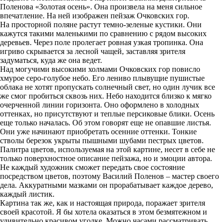
Поленова «Золотая осень». Она произвела на меня сильное
впечатление. На ней изображен пейзаж Очковских гор.
На просторной поляне растут темно-зеленые кустики. Они
кажутся такими маленькими по сравнению с рядом высоких
деревьев. Через поле пролегает ровная узкая тропинка. Она
игриво скрывается за лесной чащей, заставляя зрителя
задуматься, куда же она ведет.
Над могучими высокими холмами Очковских гор повисло
хмурое серо-голубое небо. Его лениво плывущие пушистые
облака не хотят пропускать солнечный свет, но один лучик все
же смог пробиться сквозь них. Небо находится близко к мягко
очерченной линии горизонта. Оно оформлено в холодных
оттенках, но присутствуют и теплые персиковые блики. Осень
еще только началась. Об этом говорят еще не опавшие листья.
Они уже начинают приобретать осенние оттенки. Тонкие
стволы березок укрыты пышными шубами пестрых цветов.
Палитра цветов, используемая на этой картине, несет в себе не
только поверхностное описание пейзажа, но и эмоции автора.
Не каждый художник сможет передать свое состояние
посредством цветов, поэтому Василий Поленов – мастер своего
дела. Аккуратными мазками он прорабатывает каждое дерево,
каждый листик.
Картина так же, как и настоящая природа, поражает зрителя
своей красотой. Я бы хотела оказаться в этом безмятежном и
удивительно красивом уголке. Можно часами рассматривать