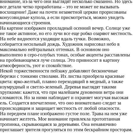
внимание, из-за чего они выглядят несколько смазанно. Но здесь
все детали четко проработаны – это не может не вызывать
восхищение! Даже на почти незаметной церкви прорисованы
конусовидные купола, а если присмотреться, можно увидеть
начинающиеся строения.
На картине изображен прохладный осенний вечер. Солнце уже
не такое активное, но его лучи все еще робко озаряют местность.
На небе виднеются уходящие вдаль тучки. Возможно,
собирается несильный дождь. Художник нарисовал небо в
максимально нейтральных оттенках. В основном оно
выполнено в серо-голубых тонах, особые акценты расставлены
на пробивающемся луче солнца. Это привносит в картину
атмосферность, уют и спокойствие.
Некой торжественности пейзажу добавляют бесконечные
березки с тонкими стволами. Их листва приобрела красивые
цвета: ярко-желтый, плавно переходящий в медный, а также
изумрудный и светло-зеленый. Деревья выглядят такими
хрупкими: кажется, что при малейшем дуновении ветра они
сломаются. Но за ними наблюдает и охраняет могучая высокая
ель. Создается впечатление, что оно внимательно следит за
происходящим и защищает местность от любой опасности.
На переднем плане изображено густое поле. Трава на нем уже
начинает желтеть. Мое внимание привлекла протоптанная
тропинка, скрывающаяся за деревьями. Она ненавязчиво
приглашает зрителя прогуляться по этим бескрайним просторам.