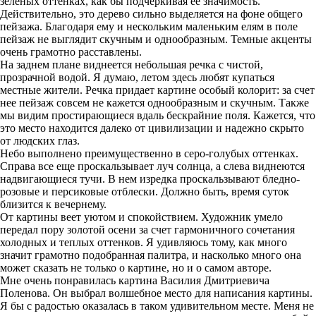
зеленых оттенках, как бы подчеркивая ее значимость.
Действительно, это дерево сильно выделяется на фоне общего
пейзажа. Благодаря ему и нескольким маленьким елям в поле
пейзаж не выглядит скучным и однообразным. Темные акценты
очень грамотно расставлены.
На заднем плане виднеется небольшая речка с чистой,
прозрачной водой. Я думаю, летом здесь любят купаться
местные жители. Речка придает картине особый колорит: за счет
нее пейзаж совсем не кажется однообразным и скучным. Также
мы видим простирающиеся вдаль бескрайние поля. Кажется, что
это место находится далеко от цивилизации и надежно скрыто
от людских глаз.
Небо выполнено преимущественно в серо-голубых оттенках.
Справа все еще проскальзывает луч солнца, а слева виднеются
надвигающиеся тучи. В нем изредка проскальзывают бледно-
розовые и персиковые отблески. Должно быть, время суток
близится к вечернему.
От картины веет уютом и спокойствием. Художник умело
передал пору золотой осени за счет гармоничного сочетания
холодных и теплых оттенков. Я удивляюсь тому, как много
значит грамотно подобранная палитра, и насколько много она
может сказать не только о картине, но и о самом авторе.
Мне очень понравилась картина Василия Дмитриевича
Поленова. Он выбрал волшебное место для написания картины.
Я бы с радостью оказалась в таком удивительном месте. Меня не