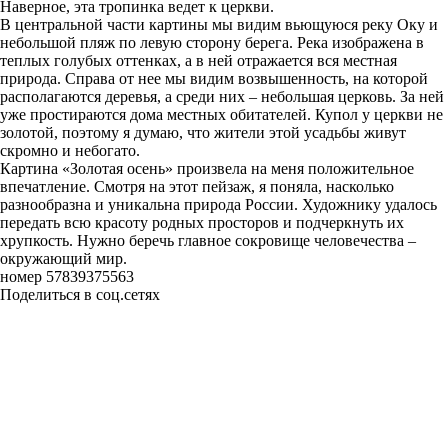
Наверное, эта тропинка ведет к церкви.
В центральной части картины мы видим вьющуюся реку Оку и
небольшой пляж по левую сторону берега. Река изображена в
теплых голубых оттенках, а в ней отражается вся местная
природа. Справа от нее мы видим возвышенность, на которой
располагаются деревья, а среди них – небольшая церковь. За ней
уже простираются дома местных обитателей. Купол у церкви не
золотой, поэтому я думаю, что жители этой усадьбы живут
скромно и небогато.
Картина «Золотая осень» произвела на меня положительное
впечатление. Смотря на этот пейзаж, я поняла, насколько
разнообразна и уникальна природа России. Художнику удалось
передать всю красоту родных просторов и подчеркнуть их
хрупкость. Нужно беречь главное сокровище человечества –
окружающий мир.
номер 57839375563
Поделиться в соц.сетях