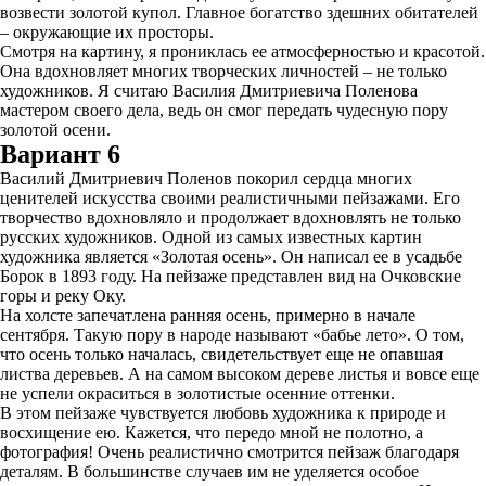
возвести золотой купол. Главное богатство здешних обитателей
– окружающие их просторы.
Смотря на картину, я прониклась ее атмосферностью и красотой.
Она вдохновляет многих творческих личностей – не только
художников. Я считаю Василия Дмитриевича Поленова
мастером своего дела, ведь он смог передать чудесную пору
золотой осени.
Вариант 6
Василий Дмитриевич Поленов покорил сердца многих
ценителей искусства своими реалистичными пейзажами. Его
творчество вдохновляло и продолжает вдохновлять не только
русских художников. Одной из самых известных картин
художника является «Золотая осень». Он написал ее в усадьбе
Борок в 1893 году. На пейзаже представлен вид на Очковские
горы и реку Оку.
На холсте запечатлена ранняя осень, примерно в начале
сентября. Такую пору в народе называют «бабье лето». О том,
что осень только началась, свидетельствует еще не опавшая
листва деревьев. А на самом высоком дереве листья и вовсе еще
не успели окраситься в золотистые осенние оттенки.
В этом пейзаже чувствуется любовь художника к природе и
восхищение ею. Кажется, что передо мной не полотно, а
фотография! Очень реалистично смотрится пейзаж благодаря
деталям. В большинстве случаев им не уделяется особое