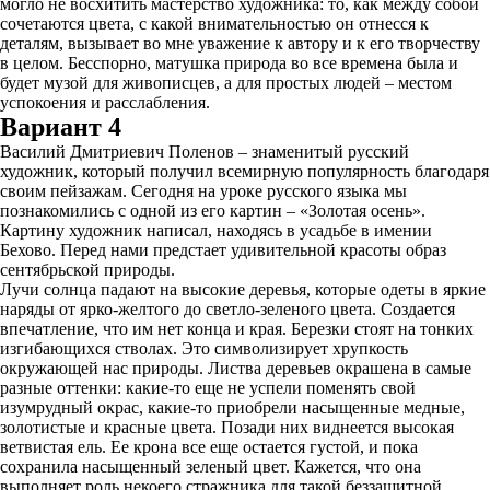
могло не восхитить мастерство художника: то, как между собой
сочетаются цвета, с какой внимательностью он отнесся к
деталям, вызывает во мне уважение к автору и к его творчеству
в целом. Бесспорно, матушка природа во все времена была и
будет музой для живописцев, а для простых людей – местом
успокоения и расслабления.
Вариант 4
Василий Дмитриевич Поленов – знаменитый русский
художник, который получил всемирную популярность благодаря
своим пейзажам. Сегодня на уроке русского языка мы
познакомились с одной из его картин – «Золотая осень».
Картину художник написал, находясь в усадьбе в имении
Бехово. Перед нами предстает удивительной красоты образ
сентябрьской природы.
Лучи солнца падают на высокие деревья, которые одеты в яркие
наряды от ярко-желтого до светло-зеленого цвета. Создается
впечатление, что им нет конца и края. Березки стоят на тонких
изгибающихся стволах. Это символизирует хрупкость
окружающей нас природы. Листва деревьев окрашена в самые
разные оттенки: какие-то еще не успели поменять свой
изумрудный окрас, какие-то приобрели насыщенные медные,
золотистые и красные цвета. Позади них виднеется высокая
ветвистая ель. Ее крона все еще остается густой, и пока
сохранила насыщенный зеленый цвет. Кажется, что она
выполняет роль некоего стражника для такой беззащитной