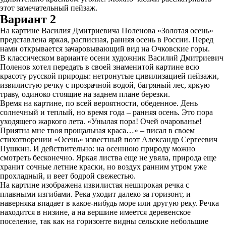
этот замечательный пейзаж.
Вариант 2
На картине Василия Дмитриевича Поленова «Золотая осень»
представлена яркая, расписная, ранняя осень в России. Перед
нами открывается зачаровывающий вид на Очковские горы.
В классическом варианте осени художник Василий Дмитриевич
Поленов хотел передать в своей знаменитой картине всю
красоту русской природы: нетронутые цивилизацией пейзажи,
извилистую речку с прозрачной водой, багряный лес, яркую
траву, одиноко стоящие на заднем плане березки.
Время на картине, по всей вероятности, обеденное. День
солнечный и теплый, но время года – ранняя осень. Это пора
уходящего жаркого лета. «Унылая пора! Очей очарованье!
Приятна мне твоя прощальная краса…» – писал в своем
стихотворении «Осень» известный поэт Александр Сергеевич
Пушкин. И действительно: на осеннюю природу можно
смотреть бесконечно. Яркая листва еще не увяла, природа еще
хранит сочные летние краски, но воздух ранним утром уже
прохладный, и веет бодрой свежестью.
На картине изображена извилистая неширокая речка с
плавными изгибами. Река уходит далеко за горизонт, и
наверняка впадает в какое-нибудь море или другую реку. Речка
находится в низине, а на вершине имеется деревенское
поселение, так как на горизонте видны сельские небольшие