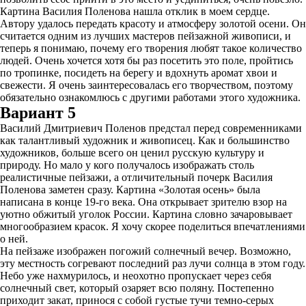
Картина Василия Поленова нашла отклик в моем сердце.
Автору удалось передать красоту и атмосферу золотой осени. Он
считается одним из лучших мастеров пейзажной живописи, и
теперь я понимаю, почему его творения любят такое количество
людей. Очень хочется хотя бы раз посетить это поле, пройтись
по тропинке, посидеть на берегу и вдохнуть аромат хвои и
свежести. Я очень заинтересовалась его творчеством, поэтому
обязательно ознакомлюсь с другими работами этого художника.
Вариант 5
Василий Дмитриевич Поленов предстал перед современниками
как талантливый художник и живописец. Как и большинство
художников, больше всего он ценил русскую культуру и
природу. Но мало у кого получалось изображать столь
реалистичные пейзажи, а отличительный почерк Василия
Поленова заметен сразу. Картина «Золотая осень» была
написана в конце 19-го века. Она открывает зрителю взор на
уютно обжитый уголок России. Картина словно зачаровывает
многообразием красок. Я хочу скорее поделиться впечатлениями
о ней.
На пейзаже изображен погожий солнечный вечер. Возможно,
эту местность согревают последний раз лучи солнца в этом году.
Небо уже нахмурилось, и неохотно пропускает через себя
солнечный свет, который озаряет всю поляну. Постепенно
приходит закат, принося с собой густые тучи темно-серых