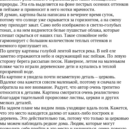
природы. Эта ель выделяется на фоне пестрых осенних оттенков
в пейзаже и привносит в него нотки мрачности.
Я думаю, картина была написана в вечернее время суток,
потому что солнце уже скрывается за горизонтом, а на смену
ему приходит закат. Само небо изображено в светло-голубых
тонах, а на нем виднеются белые пушистые облака, которые
спешат скрыться от наших глаз. Такое спокойное небо
гармонирует с большим количеством теплых оттенков и
немного приглушает их.
По центру картины голубой лентой вьется река. В ней еле
заметно отражаются небо и окружающий нас пейзаж. По левую
сторону берега рассыпан песок. Наверное, летом на маленьком
пляже часто играли деревенские дети и купались в теплой
прозрачной воде.
На картине я увидела почти незаметную деталь – церковь.
Вдалеке она кажется совсем маленькой, поэтому я сначала не
обратила на нее внимание. Радует, что автор очень трепетно
относится к деталям. Картина смотрится очень реалистично
благодаря тщательной прорисовке листвы, церкви и других
мелких деталей.
На заднем плане мы видим лишь уходящие вдаль поля. Кажется,
что это место находится далеко от каких-либо построек и
деревень. Это действительно так, потому что только за церковью
мы можем наблюдать редкие дома. Людям, которые могут
позволить себе прийти в это место и уединиться, очень повезло.