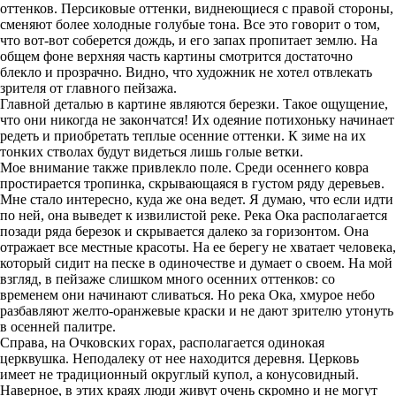
оттенков. Персиковые оттенки, виднеющиеся с правой стороны,
сменяют более холодные голубые тона. Все это говорит о том,
что вот-вот соберется дождь, и его запах пропитает землю. На
общем фоне верхняя часть картины смотрится достаточно
блекло и прозрачно. Видно, что художник не хотел отвлекать
зрителя от главного пейзажа.
Главной деталью в картине являются березки. Такое ощущение,
что они никогда не закончатся! Их одеяние потихоньку начинает
редеть и приобретать теплые осенние оттенки. К зиме на их
тонких стволах будут видеться лишь голые ветки.
Мое внимание также привлекло поле. Среди осеннего ковра
простирается тропинка, скрывающаяся в густом ряду деревьев.
Мне стало интересно, куда же она ведет. Я думаю, что если идти
по ней, она выведет к извилистой реке. Река Ока располагается
позади ряда березок и скрывается далеко за горизонтом. Она
отражает все местные красоты. На ее берегу не хватает человека,
который сидит на песке в одиночестве и думает о своем. На мой
взгляд, в пейзаже слишком много осенних оттенков: со
временем они начинают сливаться. Но река Ока, хмурое небо
разбавляют желто-оранжевые краски и не дают зрителю утонуть
в осенней палитре.
Справа, на Очковских горах, располагается одинокая
церквушка. Неподалеку от нее находится деревня. Церковь
имеет не традиционный округлый купол, а конусовидный.
Наверное, в этих краях люди живут очень скромно и не могут