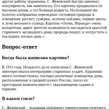
другие работы художника. С. Жуковский быстро завоевал
популярность, как живописец. Его картины продавались по
высоким ценам, а это большая редкость. На большинстве
полотен изображены переходные состояния природы и
освещения: рассвет, сумерки, осенние пейзажи, первые цветы
и лучи весеннего солнца. Картина «Осень. Веранда» очень
колоритная, дарит зрителю возможность насладиться красотой
старинного загородного дома, природы вокруг, и погрустить о
последних теплых днях.»
Вопрос-ответ
Когда была написана картина?
В 1911 году. Незадолго до ее написания С. Жуковский
заинтересовался интерьерами старинных усадеб. Художник
много путешествовал, посещал различные помещичьи дома,
расположенные в средней полосе России, писал их
просторные комнаты вместе с окружающими садами и
парками.
В каком стиле?
С. Жуковский – художник-пейзажист импрессионистического