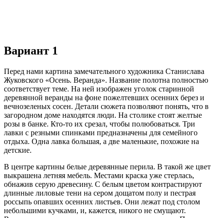
Вариант 1
Перед нами картина замечательного художника Станислава
Жуковского «Осень. Веранда». Название полотна полностью
соответствует теме. На ней изображен уголок старинной
деревянной веранды на фоне пожелтевших осенних берез и
вечнозеленых сосен. Детали сюжета позволяют понять, что в
загородном доме находятся люди. На столике стоят желтые
розы в банке. Кто-то их срезал, чтобы полюбоваться. Три
лавки с резными спинками предназначены для семейного
отдыха. Одна лавка большая, а две маленькие, похожие на
детские.
В центре картины белые деревянные перила. В такой же цвет
выкрашена летняя мебель. Местами краска уже стерлась,
обнажив серую древесину. С белым цветом контрастируют
длинные лиловые тени на сером дощатом полу и пестрая
россыпь опавших осенних листьев. Они лежат под столом
небольшими кучками, и, кажется, никого не смущают.