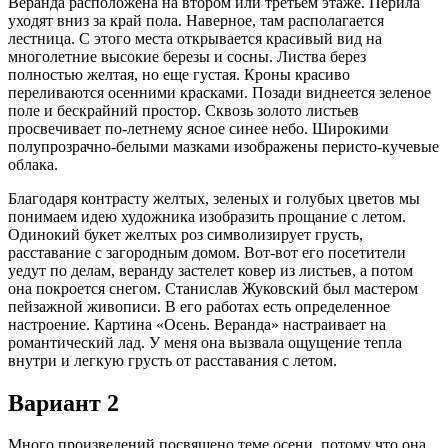
Веранда расположена на втором или третьем этаже. Перила
уходят вниз за край пола. Наверное, там располагается
лестница. С этого места открывается красивый вид на
многолетние высокие березы и сосны. Листва берез
полностью желтая, но еще густая. Кроны красиво
переливаются осенними красками. Позади виднеется зеленое
поле и бескрайний простор. Сквозь золото листьев
просвечивает по-летнему ясное синее небо. Широкими
полупрозрачно-белыми мазками изображены перисто-кучевые
облака.
Благодаря контрасту желтых, зеленых и голубых цветов мы
понимаем идею художника изобразить прощание с летом.
Одинокий букет желтых роз символизирует грусть,
расставание с загородным домом. Вот-вот его посетители
уедут по делам, веранду застелет ковер из листьев, а потом
она покроется снегом. Станислав Жуковский был мастером
пейзажной живописи. В его работах есть определенное
настроение. Картина «Осень. Веранда» настраивает на
романтический лад. У меня она вызвала ощущение тепла
внутри и легкую грусть от расставания с летом.
Вариант 2
Много произведений посвящено теме осени, потому что она