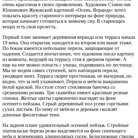
очень красочная в своих проявлениях. Художник Станислав
Юлианович Жуковский картиной «Осень. Веранда» хотел
показать красоту старинного интерьера на фоне природы,
которая начинает готовиться к зимнему сну. В стареющих
вещах есть своя прелесть.
Первый план занимает деревянная веранда или терраса начала
19 века. Она открытая, находится на втором или выше этаже.
По бокам имеются небольшие перила, защищающие от
падения. Создается впечатление, что художник писал картину
из комнаты, ведущей на террасу, стоя в дверном проеме. А
еще на нее можно попасть с улицы, поднявшись по лестнице.
Мы не видим самих ступеней, зато наблюдаем перила,
уводящие вниз. Терраса скорее простенькая, не вычурная, но
видно, что за ней ухаживают. Перила и мебель выкрашены
белой краской. На столе стоит стеклянная баночка со
срезанными розами. Три скамейки имеют красивые резные
спинки. Желтые цветы гармонично выглядят на фоне
осеннего пейзажа. Серый деревянный пол усеян горстками
сухих листьев. По нему от мебели и деревьев скользят
длинные фиолетовые тени.
На заднем плане удивительный осенний пейзаж. Стройные
златовласые березы резко выделяются на фоне синеющего
неба и зеленеющих длиннолапых сосен. Белоснежные стволы