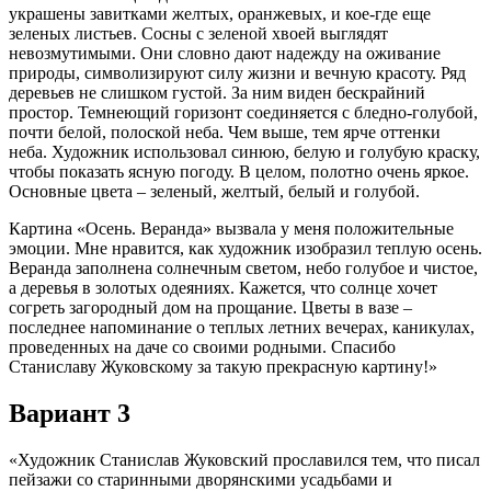
украшены завитками желтых, оранжевых, и кое-где еще
зеленых листьев. Сосны с зеленой хвоей выглядят
невозмутимыми. Они словно дают надежду на оживание
природы, символизируют силу жизни и вечную красоту. Ряд
деревьев не слишком густой. За ним виден бескрайний
простор. Темнеющий горизонт соединяется с бледно-голубой,
почти белой, полоской неба. Чем выше, тем ярче оттенки
неба. Художник использовал синюю, белую и голубую краску,
чтобы показать ясную погоду. В целом, полотно очень яркое.
Основные цвета – зеленый, желтый, белый и голубой.
Картина «Осень. Веранда» вызвала у меня положительные
эмоции. Мне нравится, как художник изобразил теплую осень.
Веранда заполнена солнечным светом, небо голубое и чистое,
а деревья в золотых одеяниях. Кажется, что солнце хочет
согреть загородный дом на прощание. Цветы в вазе –
последнее напоминание о теплых летних вечерах, каникулах,
проведенных на даче со своими родными. Спасибо
Станиславу Жуковскому за такую прекрасную картину!»
Вариант 3
«Художник Станислав Жуковский прославился тем, что писал
пейзажи со старинными дворянскими усадьбами и