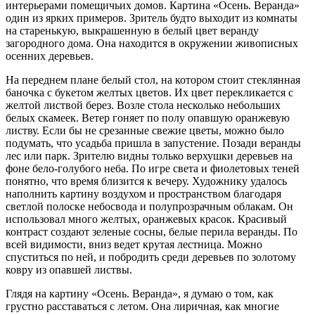
интерьерами помещичьих домов. Картина «Осень. Веранда»
один из ярких примеров. Зритель будто выходит из комнаты
на старенькую, выкрашенную в белый цвет веранду
загородного дома. Она находится в окружении живописных
осенних деревьев.
На переднем плане белый стол, на котором стоит стеклянная
баночка с букетом желтых цветов. Их цвет перекликается с
желтой листвой берез. Возле стола несколько небольших
белых скамеек. Ветер гоняет по полу опавшую оранжевую
листву. Если бы не срезанные свежие цветы, можно было
подумать, что усадьба пришла в запустение. Позади веранды
лес или парк. Зрителю видны только верхушки деревьев на
фоне бело-голубого неба. По игре света и фиолетовых теней
понятно, что время близится к вечеру. Художнику удалось
наполнить картину воздухом и пространством благодаря
светлой полоске небосвода и полупрозрачным облакам. Он
использовал много желтых, оранжевых красок. Красивый
контраст создают зеленые сосны, белые перила веранды. По
всей видимости, вниз ведет крутая лестница. Можно
спуститься по ней, и побродить среди деревьев по золотому
ковру из опавшей листвы.
Глядя на картину «Осень. Веранда», я думаю о том, как
грустно расставаться с летом. Она лиричная, как многие