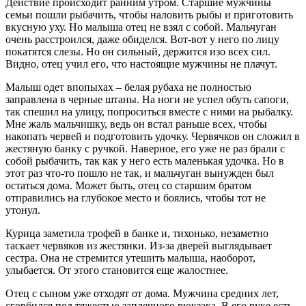
Действие происходит ранним утром. Старшие мужчины
семьи пошли рыбачить, чтобы наловить рыбы и приготовить
вкусную уху. Но малыша отец не взял с собой. Мальчуган
очень расстроился, даже обиделся. Вот-вот у него по лицу
покатятся слезы. Но он сильный, держится изо всех сил.
Видно, отец учил его, что настоящие мужчины не плачут.
Малыш одет впопыхах – белая рубаха не полностью
заправлена в черные штаны. На ноги не успел обуть сапоги,
так спешил на улицу, попроситься вместе с ними на рыбалку.
Мне жаль мальчишку, ведь он встал раньше всех, чтобы
накопать червей и подготовить удочку. Червячков он сложил в
жестяную банку с ручкой. Наверное, его уже не раз брали с
собой рыбачить, так как у него есть маленькая удочка. Но в
этот раз что-то пошло не так, и мальчуган вынужден был
остаться дома. Может быть, отец со старшим братом
отправились на глубокое место и боялись, чтобы тот не
утонул.
Курица заметила трофей в банке и, тихонько, незаметно
таскает червяков из жестянки. Из-за дверей выглядывает
сестра. Она не стремится утешить малыша, наоборот,
улыбается. От этого становится еще жалостнее.
Отец с сыном уже отходят от дома. Мужчина средних лет,
сгорбился под тяжестью заплечного рюкзака. В его руке есть