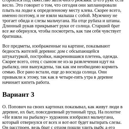
весло. Это говорит о том, что сегодня они запланировали
плыть на лодке к определенному месту клева. Скорее всего,
именно поэтому, и не взяли малыша с собой. Мужчину не
трогает обида и слезы мальчугана. На отце рубаха и штаны.
Длинный рукав прикрывает руки от солнца. Старший брат
все же обернулся, чтобы посмотреть, как там себя чувствует
братишка.
Все предметы, изображенные на картине, показывают
бедность жителей деревни: дом с обсыпающейся
штукатуркой, постройки, накренившаяся плетень, одежда.
Скорее всего, отец с сыном не из-за развлечения идут на
рыбалку, они вынуждены, так как им необходимо кормить
семью. Все рано встали, еще до восхода солнца. Они
привыкли к этому, так как в четыре-пять утра в деревне
начинает кипеть работа.
Вариант 3
О. Попович на своих картинах показывал, как живут люди в
деревне, их быт, повседневный рутинный труд. На полотне
«Не взяли на рыбалку» художник изобразил мальчугана,
который отвернулся от всех и вот-вот будет вытирать слезы.
Он расстроен, ведь брат с отцом пошли удить рыбу, а его