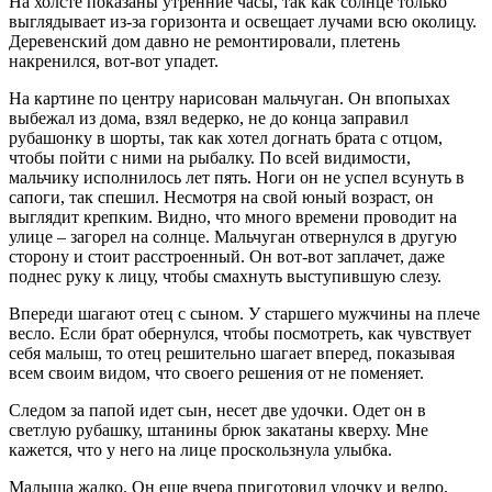
На холсте показаны утренние часы, так как солнце только
выглядывает из-за горизонта и освещает лучами всю околицу.
Деревенский дом давно не ремонтировали, плетень
накренился, вот-вот упадет.
На картине по центру нарисован мальчуган. Он впопыхах
выбежал из дома, взял ведерко, не до конца заправил
рубашонку в шорты, так как хотел догнать брата с отцом,
чтобы пойти с ними на рыбалку. По всей видимости,
мальчику исполнилось лет пять. Ноги он не успел всунуть в
сапоги, так спешил. Несмотря на свой юный возраст, он
выглядит крепким. Видно, что много времени проводит на
улице – загорел на солнце. Мальчуган отвернулся в другую
сторону и стоит расстроенный. Он вот-вот заплачет, даже
поднес руку к лицу, чтобы смахнуть выступившую слезу.
Впереди шагают отец с сыном. У старшего мужчины на плече
весло. Если брат обернулся, чтобы посмотреть, как чувствует
себя малыш, то отец решительно шагает вперед, показывая
всем своим видом, что своего решения от не поменяет.
Следом за папой идет сын, несет две удочки. Одет он в
светлую рубашку, штанины брюк закатаны кверху. Мне
кажется, что у него на лице проскользнула улыбка.
Малыша жалко. Он еще вчера приготовил удочку и ведро,