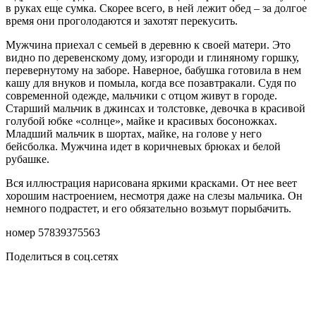
в руках еще сумка. Скорее всего, в ней лежит обед – за долгое
время они проголодаются и захотят перекусить.
Мужчина приехал с семьей в деревню к своей матери. Это
видно по деревенскому дому, изгороди и глиняному горшку,
перевернутому на заборе. Наверное, бабушка готовила в нем
кашу для внуков и помыла, когда все позавтракали. Судя по
современной одежде, мальчики с отцом живут в городе.
Старший мальчик в джинсах и толстовке, девочка в красивой
голубой юбке «солнце», майке и красивых босоножках.
Младший мальчик в шортах, майке, на голове у него
бейсболка. Мужчина идет в коричневых брюках и белой
рубашке.
Вся иллюстрация нарисована яркими красками. От нее веет
хорошим настроением, несмотря даже на слезы мальчика. Он
немного подрастет, и его обязательно возьмут порыбачить.
номер 57839375563
Поделиться в соц.сетях