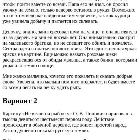
чтобы пойти вместе со всеми. Папа его не взял, он бросил
удочку на землю, только ведерко осталось в руках. Возможно,
что в этом ведерке найденные им червячки, так как курица
уже увидела добычу и пытается их склевать.
Девочку, видно, заинтересовал шум на улице, и она выглянула
из-за дверей. На вид ей восемь лет. Она внимательно смотрит
на маленького братика, но не спешит его обнять и пожалеть.
Сестра одета в платье розового цвета. Это единственная яркая
краска на картине. Еще можно назвать розовые щеки
раскрасневшегося от обиды малыша, а также блики, которыми
украсило землю солнце.
Мне жалко мальчика, хочется его пожалеть и сказать добрые
слова. Уверена, что малыш немного подрастет, и будет вместе
со всеми бегать на речку удить рыбу.
Вариант 2
Картину «Не взяли на рыбалку» О. В. Попович нарисовал в
тысяча девятьсот шестьдесят первом году. Действие
происходит в обычной деревне, где живет простой народ.
Автор душевно показал русскую землю.