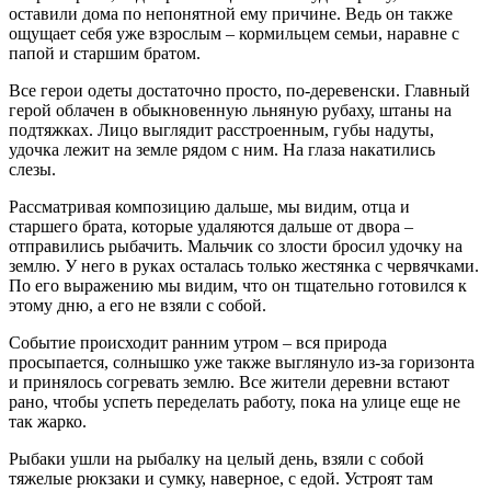
оставили дома по непонятной ему причине. Ведь он также
ощущает себя уже взрослым – кормильцем семьи, наравне с
папой и старшим братом.
Все герои одеты достаточно просто, по-деревенски. Главный
герой облачен в обыкновенную льняную рубаху, штаны на
подтяжках. Лицо выглядит расстроенным, губы надуты,
удочка лежит на земле рядом с ним. На глаза накатились
слезы.
Рассматривая композицию дальше, мы видим, отца и
старшего брата, которые удаляются дальше от двора –
отправились рыбачить. Мальчик со злости бросил удочку на
землю. У него в руках осталась только жестянка с червячками.
По его выражению мы видим, что он тщательно готовился к
этому дню, а его не взяли с собой.
Событие происходит ранним утром – вся природа
просыпается, солнышко уже также выглянуло из-за горизонта
и принялось согревать землю. Все жители деревни встают
рано, чтобы успеть переделать работу, пока на улице еще не
так жарко.
Рыбаки ушли на рыбалку на целый день, взяли с собой
тяжелые рюкзаки и сумку, наверное, с едой. Устроят там