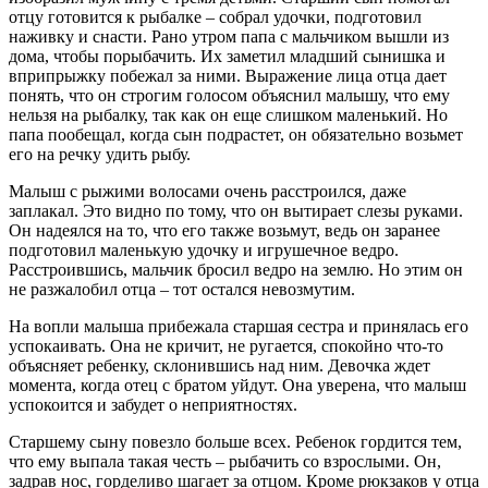
отцу готовится к рыбалке – собрал удочки, подготовил
наживку и снасти. Рано утром папа с мальчиком вышли из
дома, чтобы порыбачить. Их заметил младший сынишка и
вприпрыжку побежал за ними. Выражение лица отца дает
понять, что он строгим голосом объяснил малышу, что ему
нельзя на рыбалку, так как он еще слишком маленький. Но
папа пообещал, когда сын подрастет, он обязательно возьмет
его на речку удить рыбу.
Малыш с рыжими волосами очень расстроился, даже
заплакал. Это видно по тому, что он вытирает слезы руками.
Он надеялся на то, что его также возьмут, ведь он заранее
подготовил маленькую удочку и игрушечное ведро.
Расстроившись, мальчик бросил ведро на землю. Но этим он
не разжалобил отца – тот остался невозмутим.
На вопли малыша прибежала старшая сестра и принялась его
успокаивать. Она не кричит, не ругается, спокойно что-то
объясняет ребенку, склонившись над ним. Девочка ждет
момента, когда отец с братом уйдут. Она уверена, что малыш
успокоится и забудет о неприятностях.
Старшему сыну повезло больше всех. Ребенок гордится тем,
что ему выпала такая честь – рыбачить со взрослыми. Он,
задрав нос, горделиво шагает за отцом. Кроме рюкзаков у отца