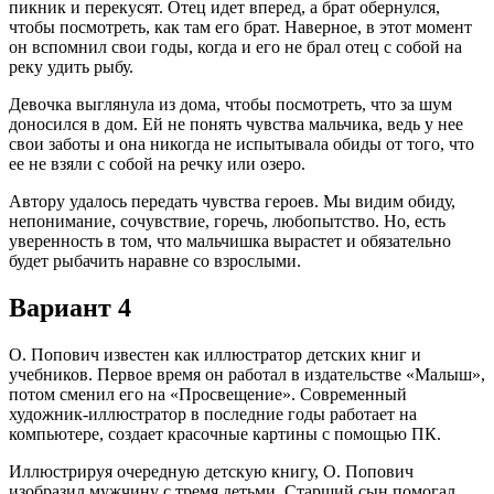
пикник и перекусят. Отец идет вперед, а брат обернулся,
чтобы посмотреть, как там его брат. Наверное, в этот момент
он вспомнил свои годы, когда и его не брал отец с собой на
реку удить рыбу.
Девочка выглянула из дома, чтобы посмотреть, что за шум
доносился в дом. Ей не понять чувства мальчика, ведь у нее
свои заботы и она никогда не испытывала обиды от того, что
ее не взяли с собой на речку или озеро.
Автору удалось передать чувства героев. Мы видим обиду,
непонимание, сочувствие, горечь, любопытство. Но, есть
уверенность в том, что мальчишка вырастет и обязательно
будет рыбачить наравне со взрослыми.
Вариант 4
О. Попович известен как иллюстратор детских книг и
учебников. Первое время он работал в издательстве «Малыш»,
потом сменил его на «Просвещение». Современный
художник-иллюстратор в последние годы работает на
компьютере, создает красочные картины с помощью ПК.
Иллюстрируя очередную детскую книгу, О. Попович
изобразил мужчину с тремя детьми. Старший сын помогал