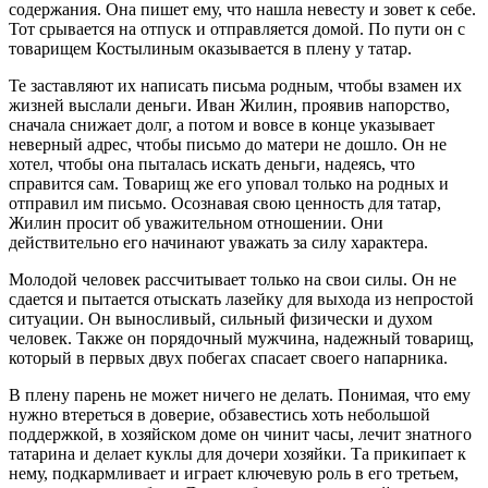
содержания. Она пишет ему, что нашла невесту и зовет к себе.
Тот срывается на отпуск и отправляется домой. По пути он с
товарищем Костылиным оказывается в плену у татар.
Те заставляют их написать письма родным, чтобы взамен их
жизней выслали деньги. Иван Жилин, проявив напорство,
сначала снижает долг, а потом и вовсе в конце указывает
неверный адрес, чтобы письмо до матери не дошло. Он не
хотел, чтобы она пыталась искать деньги, надеясь, что
справится сам. Товарищ же его уповал только на родных и
отправил им письмо. Осознавая свою ценность для татар,
Жилин просит об уважительном отношении. Они
действительно его начинают уважать за силу характера.
Молодой человек рассчитывает только на свои силы. Он не
сдается и пытается отыскать лазейку для выхода из непростой
ситуации. Он выносливый, сильный физически и духом
человек. Также он порядочный мужчина, надежный товарищ,
который в первых двух побегах спасает своего напарника.
В плену парень не может ничего не делать. Понимая, что ему
нужно втереться в доверие, обзавестись хоть небольшой
поддержкой, в хозяйском доме он чинит часы, лечит знатного
татарина и делает куклы для дочери хозяйки. Та прикипает к
нему, подкармливает и играет ключевую роль в его третьем,