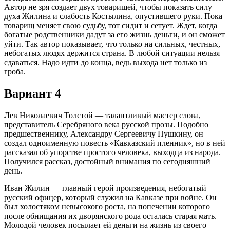
Автор не зря создает двух товарищей, чтобы показать силу
духа Жилина и слабость Костылина, опустившего руки. Пока
товарищ меняет свою судьбу, тот сидит и сетует. Ждет, когда
богатые родственники дадут за его жизнь деньги, и он сможет
уйти. Так автор показывает, что только на сильных, честных,
небогатых людях держится страна. В любой ситуации нельзя
сдаваться. Надо идти до конца, ведь выхода нет только из
гроба.
Вариант 4
Лев Николаевич Толстой — талантливый мастер слова,
представитель Серебряного века русской прозы. Подобно
предшественнику, Александру Сергеевичу Пушкину, он
создал одноименную повесть «Кавказский пленник», но в ней
рассказал об упорстве простого человека, выходца из народа.
Получился рассказ, достойный внимания по сегодняшний
день.
Иван Жилин — главный герой произведения, небогатый
русский офицер, который служил на Кавказе при войне. Он
был холостяком невысокого роста, на попечении которого
после обнищания их дворянского рода осталась старая мать.
Молодой человек посылает ей деньги на жизнь из своего