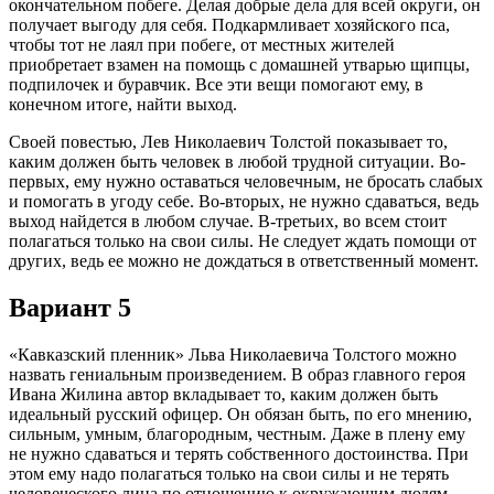
окончательном побеге. Делая добрые дела для всей округи, он
получает выгоду для себя. Подкармливает хозяйского пса,
чтобы тот не лаял при побеге, от местных жителей
приобретает взамен на помощь с домашней утварью щипцы,
подпилочек и буравчик. Все эти вещи помогают ему, в
конечном итоге, найти выход.
Своей повестью, Лев Николаевич Толстой показывает то,
каким должен быть человек в любой трудной ситуации. Во-
первых, ему нужно оставаться человечным, не бросать слабых
и помогать в угоду себе. Во-вторых, не нужно сдаваться, ведь
выход найдется в любом случае. В-третьих, во всем стоит
полагаться только на свои силы. Не следует ждать помощи от
других, ведь ее можно не дождаться в ответственный момент.
Вариант 5
«Кавказский пленник» Льва Николаевича Толстого можно
назвать гениальным произведением. В образ главного героя
Ивана Жилина автор вкладывает то, каким должен быть
идеальный русский офицер. Он обязан быть, по его мнению,
сильным, умным, благородным, честным. Даже в плену ему
не нужно сдаваться и терять собственного достоинства. При
этом ему надо полагаться только на свои силы и не терять
человеческого лица по отношению к окружающим людям,