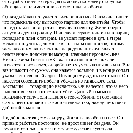
от службы своей матери для помощи, поскольку старушка
обнищала и не имеет иного источника заработка.
Однажды Иван получает от матери письмо. В нем она пишет,
что подыскала ему выгодную партию для женитьбы. Чтобы
повидать мать и встретить будущую невесту, Жилин берет
отпуск и едет на родину. При своем странствии он и товарищ
попадает в плен к татарам. Те увозят парней в аул. Татары
желают получить денежные выплаты за пленников, потому
заставляют их написать письма родственникам. Зная о
бедственном положении матери, главный персонаж Льва
Николаевича Толстого «Кавказский пленник» вначале
пытается торговаться, он добивается уменьшения выкупа. Вне
зависимости от суммы, она кажется большой и в конце солдат
указывает неверный адрес. Помощи ему ждать не от кого. Он
надеется совершить побег и убежать из татарского аула.
Костылин — товарищ по несчастью. Он надеется, что за него
вышлют выкуп и тот сможет уйти. Данный фрагмент
показывает силу воли главного героя. Жилин с говорящей
фамилией отличается самостоятельностью, находчивостью и
добротой к матери.
Подобно настоящему офицеру, Жилин способен на все. Он
привык работать постоянно, не простаивает без дела. Он
ремонтирует часы в хозяйском доме, делает кукол для