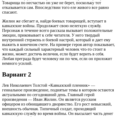
Товарища по несчастью он уже не берет, поскольку тот
отказывается сам. Впоследствии того еле живого все равно
спасают.
Жилин же сбегает и, найдя боевых товарищей, вступает в
кавказские войны. Продолжает свою нелегкую службу.
Персонаж в течение всего рассказа вызывает положительные
эмоции, приковывает к себе читателя. У него твердый
внутренний стержень и боевой настрой, который и дает ему
выжить в конечном счете. На примере героя автор показывает,
что каждый сильный характерный человек что-то стоит в
жизни, может достичь величия, если будет верить в себя.
Любая преграда будет человеку ни по чем, если он приложит
немного усилий.
Вариант 2
Лев Николаевич Толстой «Кавказский пленник» —
гениальное произведение, поднятые темы в котором остаются
актуальными по сегодняшний день. Главный герой
произведения — Иван Жилин. Он является русским
офицером из обнищавшего дворянство. Его рост невысокий,
внешность обычная. Типичный солдат, проходящий
кавказскую службу во время войны. Он высылает часть денег