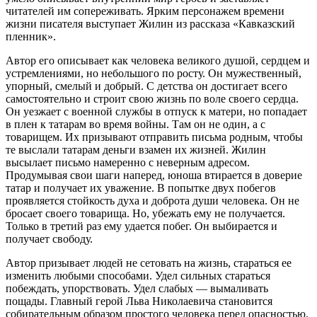
читателей им сопереживать. Ярким персонажем времени
жизни писателя выступает Жилин из рассказа «Кавказский
пленник».
Автор его описывает как человека великого душой, сердцем и
устремлениями, но небольшого по росту. Он мужественный,
упорный, смелый и добрый. С детства он достигает всего
самостоятельно и строит свою жизнь по воле своего сердца.
Он уезжает с военной службы в отпуск к матери, но попадает
в плен к татарам во время войны. Там он не один, а с
товарищем. Их призывают отправить письма родным, чтобы
те выслали татарам деньги взамен их жизней. Жилин
высылает письмо намеренно с неверным адресом.
Продумывая свои шаги наперед, юноша втирается в доверие
татар и получает их уважение. В попытке двух побегов
проявляется стойкость духа и доброта души человека. Он не
бросает своего товарища. Но, убежать ему не получается.
Только в третий раз ему удается побег. Он выбирается и
получает свободу.
Автор призывает людей не сетовать на жизнь, стараться ее
изменить любыми способами. Удел сильных стараться
побеждать, упорствовать. Удел слабых — вымаливать
пощады. Главный герой Льва Николаевича становится
собирательным образом простого человека перед опасностью.