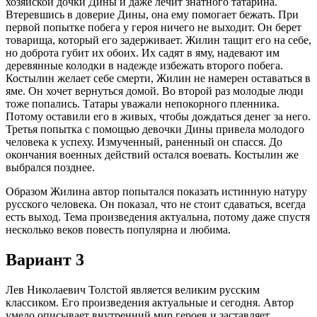
хозяйской дочки Дины и даже лечит знатного татарина.
Втеревшись в доверие Дины, она ему помогает бежать. При
первой попытке побега у героя ничего не выходит. Он берет
товарища, который его задерживает. Жилин тащит его на себе,
но доброта губит их обоих. Их садят в яму, надевают им
деревянные колодки в надежде избежать второго побега.
Костылин желает себе смерти, Жилин не намерен оставаться в
яме. Он хочет вернуться домой. Во второй раз молодые люди
тоже попались. Татары уважали непокорного пленника.
Потому оставили его в живых, чтобы дождаться денег за него.
Третья попытка с помощью девочки Дины привела молодого
человека к успеху. Измученный, раненный он спасся. До
окончания военных действий остался воевать. Костылин же
выбрался позднее.
Образом Жилина автор попытался показать истинную натуру
русского человека. Он показал, что не стоит сдаваться, всегда
есть выход. Тема произведения актуальна, потому даже спустя
несколько веков повесть популярна и любима.
Вариант 3
Лев Николаевич Толстой является великим русским
классиком. Его произведения актуальные и сегодня. Автор
умело описывает внутренний мир героев и заставляет