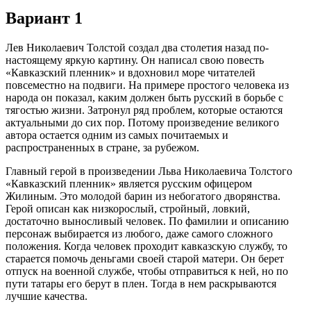
Вариант 1
Лев Николаевич Толстой создал два столетия назад по-
настоящему яркую картину. Он написал свою повесть
«Кавказский пленник» и вдохновил море читателей
повсеместно на подвиги. На примере простого человека из
народа он показал, каким должен быть русский в борьбе с
тягостью жизни. Затронул ряд проблем, которые остаются
актуальными до сих пор. Потому произведение великого
автора остается одним из самых почитаемых и
распространенных в стране, за рубежом.
Главный герой в произведении Льва Николаевича Толстого
«Кавказский пленник» является русским офицером
Жилиным. Это молодой барин из небогатого дворянства.
Герой описан как низкорослый, стройный, ловкий,
достаточно выносливый человек. По фамилии и описанию
персонаж выбирается из любого, даже самого сложного
положения. Когда человек проходит кавказскую службу, то
старается помочь деньгами своей старой матери. Он берет
отпуск на военной службе, чтобы отправиться к ней, но по
пути татары его берут в плен. Тогда в нем раскрываются
лучшие качества.