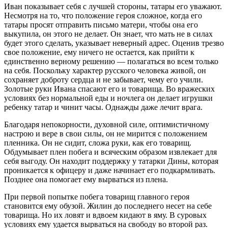
Иван показывает себя с лучшей стороны, татары его уважают.
Несмотря на то, что положение героя сложное, когда его
татары просят отправить письмо матери, чтобы она его
выкупила, он этого не делает. Он знает, что мать не в силах
будет этого сделать, указывает неверный адрес. Оценив трезво
свое положение, ему ничего не остается, как прийти к
единственно верному решению — полагаться во всем только
на себя. Поскольку характер русского человека живой, он
сохраняет доброту сердца и не забывает, чему его учили.
Золотые руки Ивана спасают его и товарища. Во вражеских
условиях без нормальной еды и ночлега он делает игрушки
ребенку татар и чинит часы. Однажды даже лечит врага.
Благодаря непокорности, духовной силе, оптимистичному
настрою и вере в свои силы, он не мирится с положением
пленника. Он не сидит, сложа руки, как его товарищ.
Обдумывает плен побега и всяческим образом извлекает для
себя выгоду. Он находит поддержку у татарки Дины, которая
проникается к офицеру и даже начинает его подкармливать.
Позднее она помогает ему вырваться из плена.
При первой попытке побега товарищ главного героя
становится ему обузой. Жилин до последнего несет на себе
товарища. Но их ловят и вдвоем кидают в яму. В суровых
условиях ему удается вырваться на свободу во второй раз.