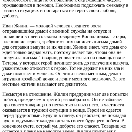
нуждающимся в помощи. Необходимо подключать смекалку в
разных ситуациях и постараться не терять свою любовь,
доброту.
Иван Жилин — молодой человек среднего роста,
отправившийся домой с военной службы на отпуск и
попавший в плен со своим товарищем Костылиным. Татары,
пленившие героев, требуют от них написать письма домой
для отправки выкупа за их жизни. Жилин знает, что дома его
ждет только бедная мать, поэтому делает так, чтобы она не
получила письма. Товарищ уповает только на помощь извне.
Татары, у которых герой начинает жить до получения выкупа,
уважительно относятся к герою. Тот не держит на них зла и
даже помогает в мелочах. Он чинит вещи местным, делает
игрушки хозяйской дочке и лечит местного вельможу. За это
местные жители называют его джигитом.
Несмотря на отношение, Жилин предпринимает две попытки
побега, прежде чем в третий раз выбраться. Он не забывает
про своего товарища по несчастью и из-за него, в частности,
оказывается в трудной ситуации в конце. Герой не сдается
перед трудностями. Будучи в плену, он работает, не покладая
рук, продумывает каждую деталь своего будущего побега. В
конечном счете, острый ум, доброта его спасает. Товарищ же
остается в плену на недолгое время. Жилин прибегает к