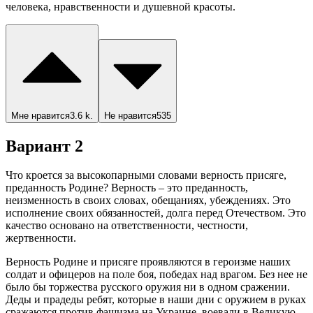
человека, нравственности и душевной красоты.
Мне нравится
3.6 k.
Не нравится
535
Вариант 2
Что кроется за высокопарными словами верность присяге,
преданность Родине? Верность – это преданность,
неизменность в своих словах, обещаниях, убеждениях. Это
исполнение своих обязанностей, долга перед Отечеством. Это
качество основано на ответственности, честности,
жертвенности.
Верность Родине и присяге проявляются в героизме наших
солдат и офицеров на поле боя, победах над врагом. Без нее не
было бы торжества русского оружия ни в одном сражении.
Деды и прадеды ребят, которые в наши дни с оружием в руках
сражаются против фашизма на Украине, воевали в Великую