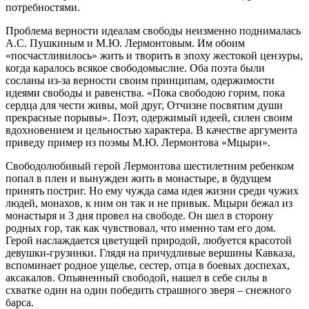
потребностями.
Проблема верности идеалам свободы неизменно поднималась
А.С. Пушкиным и М.Ю. Лермонтовым. Им обоим
«посчастливилось» жить и творить в эпоху жестокой цензуры,
когда каралось всякое свободомыслие. Оба поэта были
сосланы из-за верности своим принципам, одержимости
идеями свободы и равенства. «Пока свободою горим, пока
сердца для чести живы, мой друг, Отчизне посвятим души
прекрасные порывы». Поэт, одержимый идеей, силен своим
вдохновением и цельностью характера. В качестве аргумента
приведу пример из поэмы М.Ю. Лермонтова «Мцыри».
Свободолюбивый герой Лермонтова шестилетним ребенком
попал в плен и вынужден жить в монастыре, в будущем
принять постриг. Но ему чужда сама идея жизни среди чужих
людей, монахов, к ним он так и не привык. Мцыри бежал из
монастыря и 3 дня провел на свободе. Он шел в сторону
родных гор, так как чувствовал, что именно там его дом.
Герой наслаждается цветущей природой, любуется красотой
девушки-грузинки. Глядя на причудливые вершины Кавказа,
вспоминает родное ущелье, сестер, отца в боевых доспехах,
аксакалов. Опьяненный свободой, нашел в себе силы в
схватке один на один победить страшного зверя – снежного
барса.