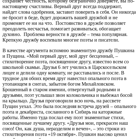
сохраняет честность, которому безгранично доверяете, вы по-
настоящему счастливы. Верный друг всегда поддержит,
найдет слова одобрения, заставит поверить в себя. Он никогда
не бросит в беде, будет дорожить вашей дружбой и не
променяет ее ни на что. Постоянство в дружбе позволяет
преодолеть несчастья, помогает развиваться, обогащает
духовно. Проблема верности в дружбе – тема популярная.
Крепкую дружбу воспевали многие поэты и писатели.
В качестве аргумента вспомню знаменитую дружбу Пушкина
и Пущина. «Мой первый друг, мой друг бесценный, –
стихотворение поэта, посвященное другу, известно всем со
школьной скамьи. Друзья 6 лет учились в Царскосельском
лицее и делили одну комнату, не расставались и после. В
трудное для обоих время друг навестил опального поэта в
утопающем в снегах, забытом богом Михайловском.
Брошенный в старом имении, отвергнутый родными и
друзьями, поэт услышал звон колокольчика и выбежал босой
на крыльцо. Друзья проговорили всю ночь, на рассвете
Пущин уехал. Это была последняя встреча друзей – опального
поэта и декабриста, сосланного в Сибирь на каторжные
работы. Именно туда послал ему поэт знаменитые стихи,
посвященные лучшему другу. «Друзья мои, прекрасен наш
союз! Он, как душа, неразделим и вечен», – это строки из
стихотворения поэта «19 октября». Пушкин высоко ценил