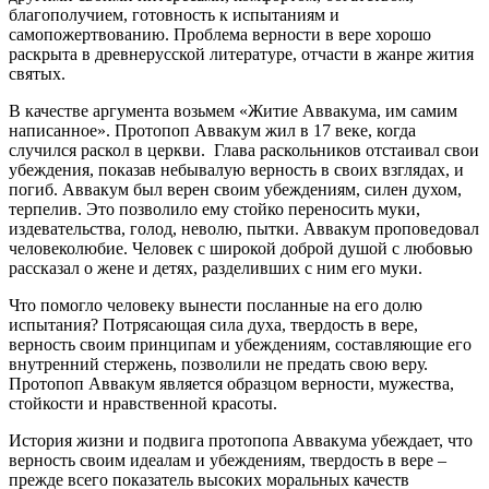
благополучием, готовность к испытаниям и
самопожертвованию. Проблема верности в вере хорошо
раскрыта в древнерусской литературе, отчасти в жанре жития
святых.
В качестве аргумента возьмем «Житие Аввакума, им самим
написанное». Протопоп Аввакум жил в 17 веке, когда
случился раскол в церкви. Глава раскольников отстаивал свои
убеждения, показав небывалую верность в своих взглядах, и
погиб. Аввакум был верен своим убеждениям, силен духом,
терпелив. Это позволило ему стойко переносить муки,
издевательства, голод, неволю, пытки. Аввакум проповедовал
человеколюбие. Человек с широкой доброй душой с любовью
рассказал о жене и детях, разделивших с ним его муки.
Что помогло человеку вынести посланные на его долю
испытания? Потрясающая сила духа, твердость в вере,
верность своим принципам и убеждениям, составляющие его
внутренний стержень, позволили не предать свою веру.
Протопоп Аввакум является образцом верности, мужества,
стойкости и нравственной красоты.
История жизни и подвига протопопа Аввакума убеждает, что
верность своим идеалам и убеждениям, твердость в вере –
прежде всего показатель высоких моральных качеств