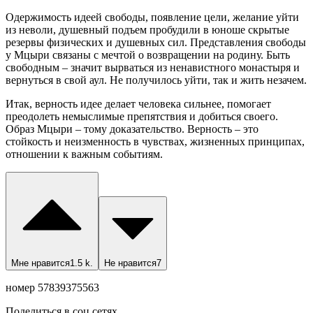
Одержимость идеей свободы, появление цели, желание уйти
из неволи, душевный подъем пробудили в юноше скрытые
резервы физических и душевных сил. Представления свободы
у Мцыри связаны с мечтой о возвращении на родину. Быть
свободным – значит вырваться из ненавистного монастыря и
вернуться в свой аул. Не получилось уйти, так и жить незачем.
Итак, верность идее делает человека сильнее, помогает
преодолеть немыслимые препятствия и добиться своего.
Образ Мцыри – тому доказательство. Верность – это
стойкость и неизменность в чувствах, жизненных принципах,
отношении к важным событиям.
Мне нравится
1.5 k.
Не нравится
7
номер 57839375563
Поделиться в соц.сетях