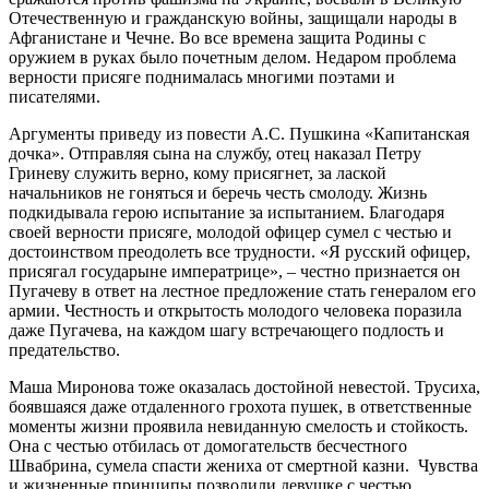
Отечественную и гражданскую войны, защищали народы в
Афганистане и Чечне. Во все времена защита Родины с
оружием в руках было почетным делом. Недаром проблема
верности присяге поднималась многими поэтами и
писателями.
Аргументы приведу из повести А.С. Пушкина «Капитанская
дочка». Отправляя сына на службу, отец наказал Петру
Гриневу служить верно, кому присягнет, за лаской
начальников не гоняться и беречь честь смолоду. Жизнь
подкидывала герою испытание за испытанием. Благодаря
своей верности присяге, молодой офицер сумел с честью и
достоинством преодолеть все трудности. «Я русский офицер,
присягал государыне императрице», – честно признается он
Пугачеву в ответ на лестное предложение стать генералом его
армии. Честность и открытость молодого человека поразила
даже Пугачева, на каждом шагу встречающего подлость и
предательство.
Маша Миронова тоже оказалась достойной невестой. Трусиха,
боявшаяся даже отдаленного грохота пушек, в ответственные
моменты жизни проявила невиданную смелость и стойкость.
Она с честью отбилась от домогательств бесчестного
Швабрина, сумела спасти жениха от смертной казни. Чувства
и жизненные принципы позволили девушке с честью