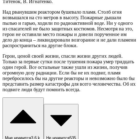
Титенок, В. Игнатенко.
Над рванувшим реактором бушевало пламя. Столб огня
возвышался на сто метров в высоту. Пожарные дышали
пылью и гарью, ходили по радиоактивной воде. Ни у одного
из спасателей не было защитных костюмов. Несмотря на это,
герои не оставили место пожары и довели порученное им
дело до конца – ликвидировали возгорание и не дали пламени
распространиться на другие блоки.
Герои, ценой своей жизни, спасли жизни других людей.
Только за первые сутки после тушения пожара умер тридцать
один герой. Все остальные также ушли из жизни, получив
огромную дозу радиации. Если бы не их подвиг, пламя
перебросилось бы на другие реакторы и невозможно было бы
представить размер катастрофы для всего человечества. Об их
подвиге люди будут помнить всегда.
Мне нравится
3.6 k.
Не нравится
535