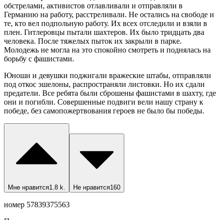
обстрелами, активистов отлавливали и отправляли в
Германию на работу, расстреливали. Не остались на свободе и
те, кто вел подпольную работу. Их всех отследили и взяли в
плен. Гитлеровцы пытали шахтеров. Их было тридцать два
человека. После тяжелых пыток их закрыли в парке.
Молодежь не могла на это спокойно смотреть и поднялась на
борьбу с фашистами.
Юноши и девушки поджигали вражеские штабы, отправляли
под откос эшелоны, распространяли листовки. Но их сдали
предатели. Все ребята были сброшены фашистами в шахту, где
они и погибли. Совершенные подвиги вели нашу страну к
победе, без самопожертвования героев не было бы победы.
Мне нравится
1.8 k.
Не нравится
160
номер 57839375563