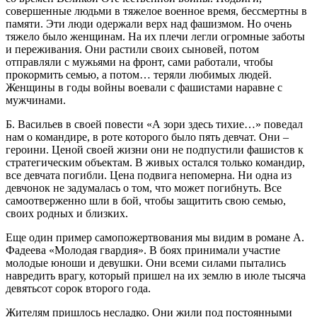
совершенные людьми в тяжелое военное время, бессмертны в
памяти. Эти люди одержали верх над фашизмом. Но очень
тяжело было женщинам. На их плечи легли огромные заботы
и переживания. Они растили своих сыновей, потом
отправляли с мужьями на фронт, сами работали, чтобы
прокормить семью, а потом… теряли любимых людей.
Женщины в годы войны воевали с фашистами наравне с
мужчинами.
Б. Васильев в своей повести «А зори здесь тихие…» поведал
нам о командире, в роте которого было пять девчат. Они –
героини. Ценой своей жизни они не подпустили фашистов к
стратегическим объектам. В живых остался только командир,
все девчата погибли. Цена подвига непомерна. Ни одна из
девчонок не задумалась о том, что может погибнуть. Все
самоотверженно шли в бой, чтобы защитить свою семью,
своих родных и близких.
Еще один пример самопожертвования мы видим в романе А.
Фадеева «Молодая гвардия». В боях принимали участие
молодые юноши и девушки. Они всеми силами пытались
навредить врагу, который пришел на их землю в июле тысяча
девятьсот сорок второго года.
Жителям пришлось несладко. Они жили под постоянными