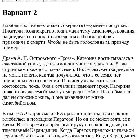
Вариант 2
Влюбляясь, человек может совершать безумные поступки.
Писатели неоднократно поднимали тему самопожертвования
ради идеала в своих произведениях. Иногда любовь
приводила к смерти. Чтобы не быть голословным, приведу
примеры.
Драма А. Н. Островского «Гроза». Катерина воспитывалась в
счастливой семье, где взаимопонимание и уважение были
спутниками каждого члена семьи. После замужества девушка
не могла понять, как так получилось, что в ее семье нет
привычных ей отношений. Героиня узнала, что такое
жестокость, ложь. Она в отчаянии изменяет мужу. Катерина
пожертвовала семейными узами ради любви. Но и обман не
дал ей спокойно жить, и она заканчивает жизнь
самоубийством.
В пьесе А. Островского «Бесприданница» главная героиня
влюбилась в помещика Паратова. Но он не может взять ее в
жены. В это время ей предлагает руку и сердце бедный, но
тщеславный Карандышев. Когда Паратов предложил главной
героине бежать – она сразу же согласилась. Когда Карандышев