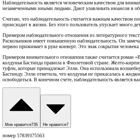
Наблюдательность является человеческим качеством для внима
незамеченными иными людьми. Дают улавливать нюансов в обще
Считаю, что наблюдательность считается важным качеством п
происходит в жизни. Без этого пользователь упускает много де
Примером наблюдательного отношения из литературного текс
Раскольников имеет повышенную наблюдательность. Он замечает
нервно прижимает в руке конверт. Это знак сокрытия человека 
Примером внимательного отношения также считается роман «Во
колдунья Бастинда правила в Фиолетовой стране. Желто-кирп
туфли, которые принадлежат Элли. Она использовала волшебную
Бастинду. Элли отметила, что колдунья не прикасалась к жидко
освободиться. В конечном счете, наблюдательность является ва
Мне нравится
735
Не нравится
7
номер 57839375563