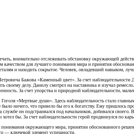
ечать, внимательно отслеживать обстановку окружающей действ
ым качеством для лучшего понимания мира и принятия обоснова
талям и находить сокрытое. Человек, овладевший навыком, луч
Петровича Бажова «Каменный цвет». За счет наблюдательности Д
ить своему делу. Данилу смотрел на наставника и изучал ремесл
нность. За счет упорства и природной наблюдательности, мальч
 Гоголя «Мертвые души». Здесь наблюдательность стало главны
не было ничего, что привело бы его к богатству. Ему пришлось п
На службе он подстраивался под начальников, добивался своего
хотел бы. За счет наблюдательности герой продвинулся по карь
для понимания окружающего мира, принятии обоснованного реше
это — ключевой элемент успешности.