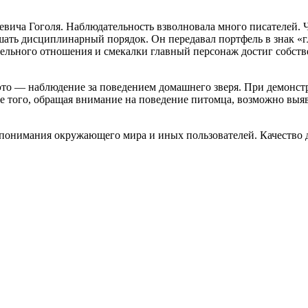
ича Гоголя. Наблюдательность взволновала много писателей. Ч
шать дисциплинарный порядок. Он передавал портфель в знак «г
ательного отношения и смекалки главный персонаж достиг собств
о — наблюдение за поведением домашнего зверя. При демонстр
оме того, обращая внимание на поведение питомца, возможно выя
ля понимания окружающего мира и иных пользователей. Качеств