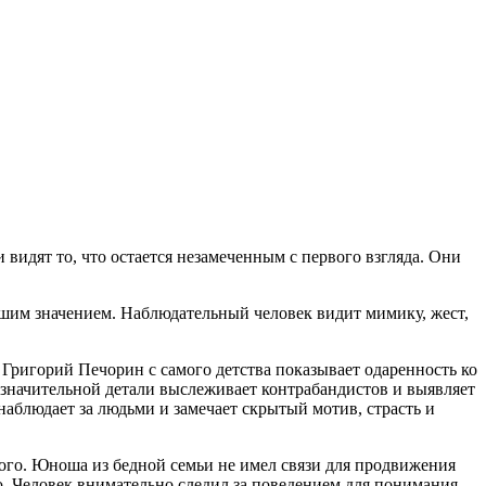
идят то, что остается незамеченным с первого взгляда. Они
ьшим значением. Наблюдательный человек видит мимику, жест,
ригорий Печорин с самого детства показывает одаренность ко
езначительной детали выслеживает контрабандистов и выявляет
наблюдает за людьми и замечает скрытый мотив, страсть и
ого. Юноша из бедной семьи не имел связи для продвижения
ю. Человек внимательно следил за поведением для понимания