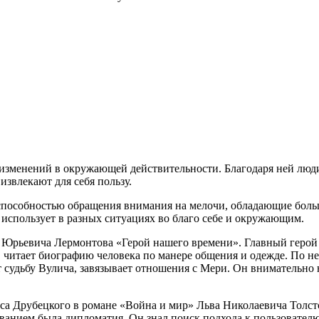
изменений в окружающей действительности. Благодаря ней люди в
влекают для себя пользу.
ся способностью обращения внимания на мелочи, обладающие бол
 использует в разных ситуациях во благо себе и окружающим.
Юрьевича Лермонтова «Герой нашего времени». Главный герой Г
 читает биографию человека по манере общения и одежде. По н
 судьбу Вулича, завязывает отношения с Мери. Он внимательно 
са Друбецкого в романе «Война и мир» Льва Николаевича Толст
званием была дипломатия. Он знал поиск подхода к пользовател