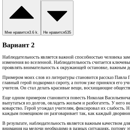
Мне нравится
3.6 k.
Не нравится
535
Вариант 2
Наблюдательность является важной способностью человека зам
изменения во вселенной. Наблюдательность считается ключев
проявлять внимательность к окружающей остановке, важным де
Примером моих слов из литературы становится рассказ Павла 
главный герой подкормил сироту, а потом уже принялся его уч
учителя. Он стал делать красивые вещи, восхищающие обществе
Еще одним примером становится повесть Николая Васильевича
выпутаться из долгов, овладеть жильем и разбогатеть. У него 
коварство. Герой угождал учителям, фиксировал их слабость. 
каждым помещиком он разговаривает так, как каждый дворянин 
В результате, наблюдательность является важным качеством 
внимания на мелочи необходимо в разных ситуациях, потому 