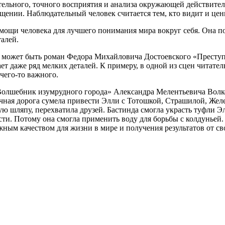
тельного, точного восприятия и анализа окружающей действител
нии. Наблюдательный человек считается тем, кто видит и ценит
омощи человека для лучшего понимания мира вокруг себя. Она п
талей.
т может быть роман Федора Михайловича Достоевского «Престу
 даже ряд мелких деталей. К примеру, в одной из сцен читатель
чего-то важного.
лшебник изумрудного города» Александра Мелентьевича Волкова
ичная дорога сумела привести Элли с Тотошкой, Страшилой, Же
 шляпу, перехватила друзей. Бастинда смогла украсть туфли Эл
сти. Потому она смогла применить воду для борьбы с колдуньей.
жным качеством для жизни в мире и получения результатов от сво