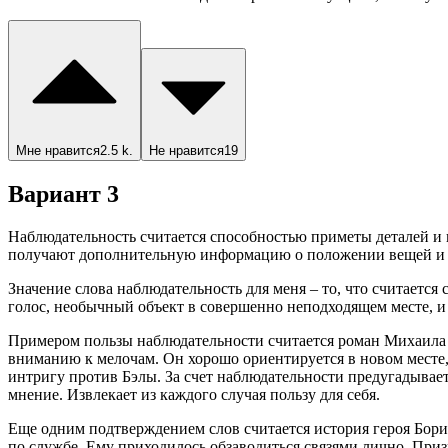
Мне нравится
2.5 k.
Не нравится
19
Вариант 3
Наблюдательность считается способностью приметы деталей и 
получают дополнительную информацию о положении вещей и из
Значение слова наблюдательность для меня – то, что считает
голос, необычный объект в совершенно неподходящем месте, и
Примером пользы наблюдательности считается роман Михаила 
вниманию к мелочам. Он хорошо ориентируется в новом месте,
интригу против Бэлы. За счет наблюдательности предугадывает
мнение. Извлекает из каждого случая пользу для себя.
Еще одним подтверждением слов считается история героя Бори
по службе. Ему приходилось обзаводиться связями лично. При