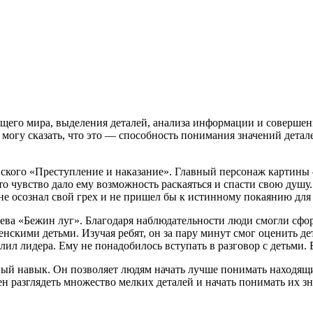
щего мира, выделения деталей, анализа информации и совершен
, могу сказать, что это — способность понимания значений дет
ского «Преступление и наказание». Главный персонаж картины
то чувство дало ему возможность раскаяться и спасти свою душу.
не осознал свой грех и не пришел бы к истинному покаянию для
ева «Бежин луг». Благодаря наблюдательности люди смогли сфо
венскими детьми. Изучая ребят, он за пару минут смог оценить д
лил лидера. Ему не понадобилось вступать в разговор с детьми.
жный навык. Он позволяет людям начать лучше понимать находя
н разглядеть множество мелких деталей и начать понимать их з