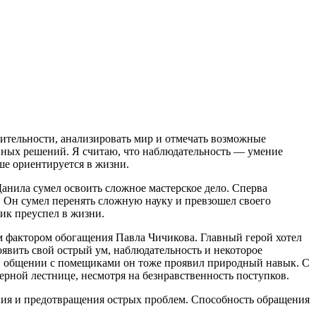
ительности, анализировать мир и отмечать возможные
нных решений. Я считаю, что наблюдательность — умение
ше ориентируется в жизни.
анила сумел освоить сложное мастерское дело. Сперва
о. Он сумел перенять сложную науку и превзошел своего
ик преуспел в жизни.
м фактором обогащения Павла Чичикова. Главный герой хотел
роявить свой острый ум, наблюдательность и некоторое
. В общении с помещиками он тоже проявил природный навык. С
ерной лестнице, несмотря на безнравственность поступков.
ния и предотвращения острых проблем. Способность обращения