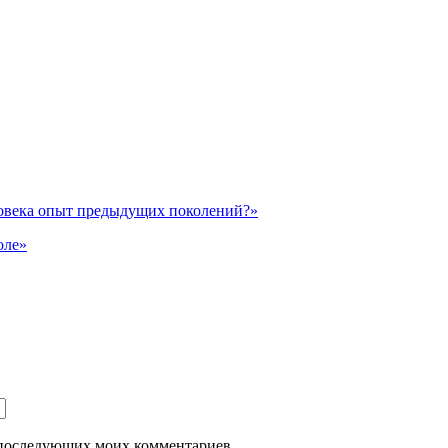
ловека опыт предыдущих поколений?»
оле»
ля последующих моих комментариев.