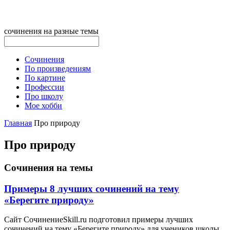
сочинения на разные темы
Сочинения
По произведениям
По картине
Профессии
Про школу
Мое хобби
Главная
Про природу
Про природу
Сочинения на темы
Примеры 8 лучших сочинений на тему
«Берегите природу»
Cайт CочинениеSkill.ru подготовил примеры лучших
сочинений на тему «Берегите природу» для учеников школы,