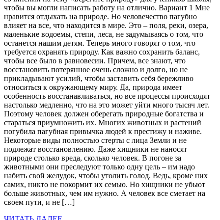
чтобы вы могли написать работу на отлично. Вариант 1 Мне
нравится отдыхать на природе. Но человечество пагубно
влияет на все, что находится в мире. Это – поля, реки, озера,
маленькие водоемы, степи, леса, не задумываясь о том, что
останется нашим детям. Теперь много говорят о том, что
требуется охранять природу. Как важно сохранить баланс,
чтобы все было в равновесии. Причем, все знают, что
восстановить потерянное очень сложно и долго, но не
прикладывают усилий, чтобы заставить себя бережливо
относиться к окружающему миру. Да, природа имеет
особенность восстанавливаться, но все процессы происходят
настолько медленно, что на это может уйти много тысяч лет.
Поэтому человек должен оберегать природные богатства и
стараться приумножить их. Многих животных и растений
погубила пагубная привычка людей к престижу и наживе.
Некоторые виды полностью стерты с лица Земли и не
подлежат восстановлению. Даже хищники не наносят
природе столько вреда, сколько человек. В погоне за
животными они преследуют только одну цель – им надо
набить свой желудок, чтобы утолить голод. Ведь, кроме них
самих, никто не покормит их семью. Но хищники не убьют
больше животных, чем им нужно. А человек все сметает на
своем пути, и не […]
ЧИТАТЬ ДАЛЕЕ